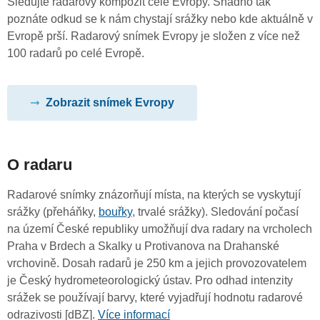
Sledujte radarový kompozit celé Evropy. Snadno tak
poznáte odkud se k nám chystají srážky nebo kde aktuálně v
Evropě prší. Radarový snímek Evropy je složen z více než
100 radarů po celé Evropě.
Zobrazit snímek Evropy
O radaru
Radarové snímky znázorňují místa, na kterých se vyskytují
srážky (přeháňky,
bouřky
, trvalé srážky). Sledování počasí
na území České republiky umožňují dva radary na vrcholech
Praha v Brdech a Skalky u Protivanova na Drahanské
vrchovině. Dosah radarů je 250 km a jejich provozovatelem
je Český hydrometeorologický ústav. Pro odhad intenzity
srážek se používají barvy, které vyjadřují hodnotu radarové
odrazivosti [dBZ].
Více informací