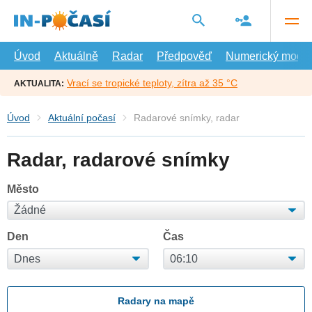
Přejít
na
hlavní
obsah
Úvod
Aktuálně
Radar
Předpověď
Numerický model
Vrací se tropické teploty, zítra až 35 °C
AKTUALITA:
Úvod
Aktuální počasí
Radarové snímky, radar
Radar, radarové snímky
Město
Den
Čas
Radary na mapě