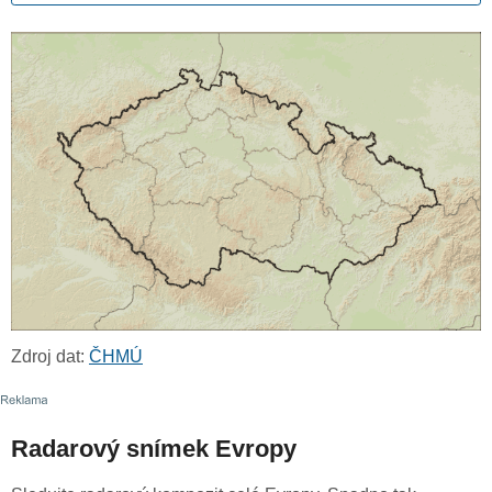
Zdroj dat:
ČHMÚ
Radarový snímek Evropy