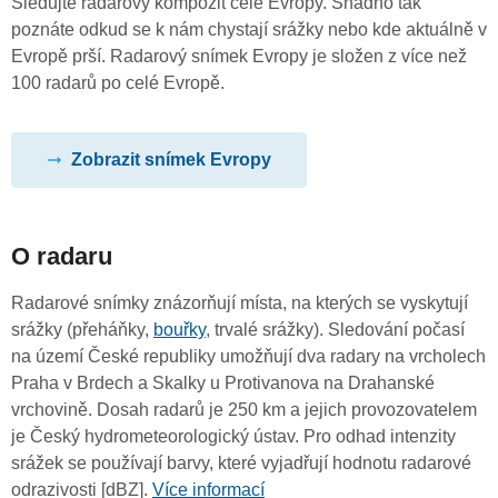
Sledujte radarový kompozit celé Evropy. Snadno tak
poznáte odkud se k nám chystají srážky nebo kde aktuálně v
Evropě prší. Radarový snímek Evropy je složen z více než
100 radarů po celé Evropě.
Zobrazit snímek Evropy
O radaru
Radarové snímky znázorňují místa, na kterých se vyskytují
srážky (přeháňky,
bouřky
, trvalé srážky). Sledování počasí
na území České republiky umožňují dva radary na vrcholech
Praha v Brdech a Skalky u Protivanova na Drahanské
vrchovině. Dosah radarů je 250 km a jejich provozovatelem
je Český hydrometeorologický ústav. Pro odhad intenzity
srážek se používají barvy, které vyjadřují hodnotu radarové
odrazivosti [dBZ].
Více informací