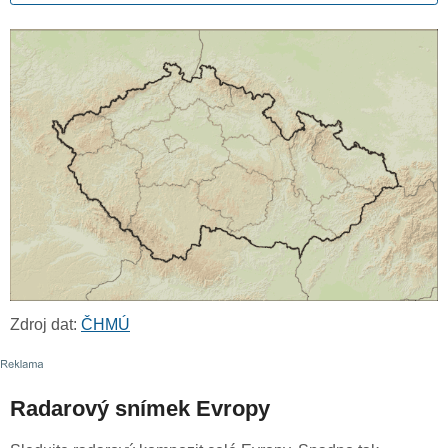
Zdroj dat:
ČHMÚ
Radarový snímek Evropy