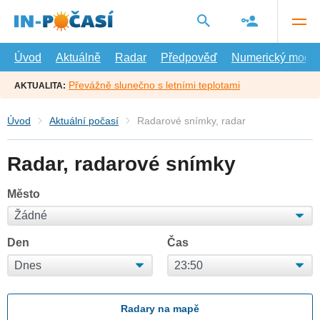
Přejít
na
hlavní
obsah
Úvod
Aktuálně
Radar
Předpověď
Numerický model
Převážně slunečno s letními teplotami
AKTUALITA:
Úvod
Aktuální počasí
Radarové snímky, radar
Radar, radarové snímky
Město
Den
Čas
Radary na mapě