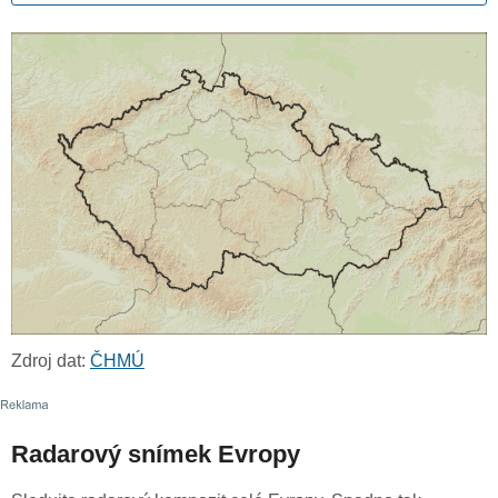
Zdroj dat:
ČHMÚ
Radarový snímek Evropy