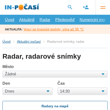
Přejít
na
hlavní
obsah
Úvod
Aktuálně
Radar
Předpověď
Numerický model
Vrací se tropické teploty, zítra až 35 °C
AKTUALITA:
Úvod
Aktuální počasí
Radarové snímky, radar
Radar, radarové snímky
Město
Den
Čas
Radary na mapě