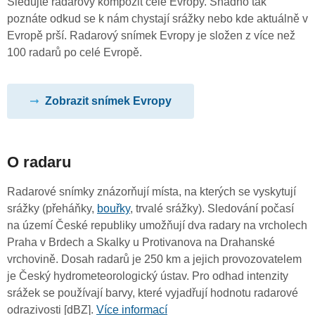
Sledujte radarový kompozit celé Evropy. Snadno tak
poznáte odkud se k nám chystají srážky nebo kde aktuálně v
Evropě prší. Radarový snímek Evropy je složen z více než
100 radarů po celé Evropě.
Zobrazit snímek Evropy
O radaru
Radarové snímky znázorňují místa, na kterých se vyskytují
srážky (přeháňky,
bouřky
, trvalé srážky). Sledování počasí
na území České republiky umožňují dva radary na vrcholech
Praha v Brdech a Skalky u Protivanova na Drahanské
vrchovině. Dosah radarů je 250 km a jejich provozovatelem
je Český hydrometeorologický ústav. Pro odhad intenzity
srážek se používají barvy, které vyjadřují hodnotu radarové
odrazivosti [dBZ].
Více informací