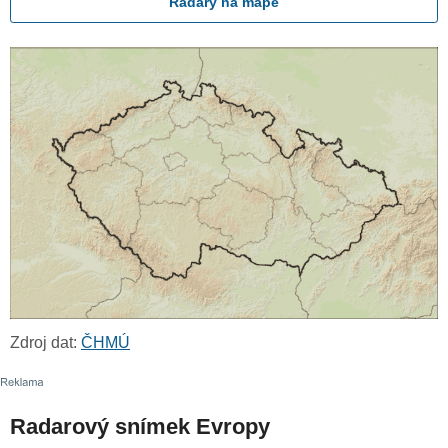
Radary na mapě
Zdroj dat:
ČHMÚ
Radarový snímek Evropy