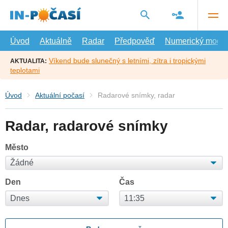
Přejít
na
hlavní
obsah
Úvod
Aktuálně
Radar
Předpověď
Numerický model
Víkend bude slunečný s letními, zítra i tropickými
AKTUALITA:
teplotami
Úvod
Aktuální počasí
Radarové snímky, radar
Radar, radarové snímky
Město
Den
Čas