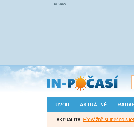
Přejít
na
hlavní
obsah
ÚVOD
AKTUÁLNĚ
RADA
Převážně slunečno s let
AKTUALITA: