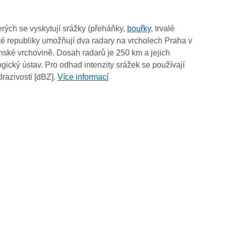
10:05
09:55
rých se vyskytují srážky (přeháňky,
bouřky
, trvalé
09:45
é republiky umožňují dva radary na vrcholech Praha v
09:35
ské vrchovině. Dosah radarů je 250 km a jejich
09:25
ický ústav. Pro odhad intenzity srážek se používají
09:15
drazivosti [dBZ].
Více informací
09:05
08:55
08:45
08:35
08:25
08:15
08:05
07:55
07:45
07:35
07:25
07:15