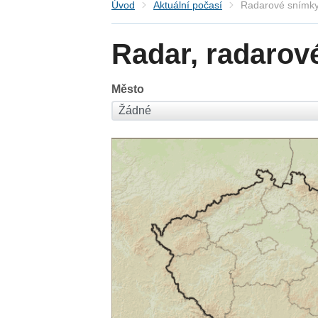
Úvod
Aktuální počasí
Radarové snímky
Radar, radarov
Město