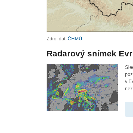
Zdroj dat:
ČHMÚ
Radarový snímek Ev
Sle
poz
v E
než