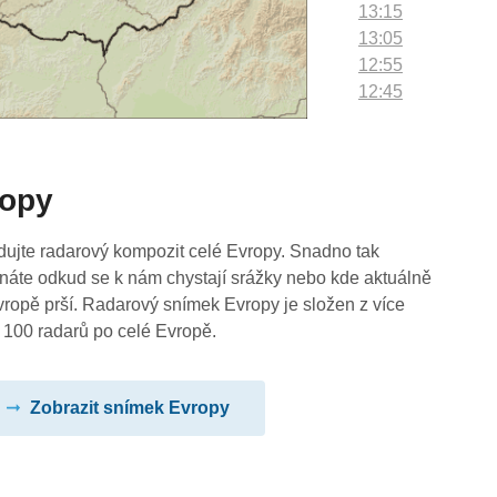
13:15
13:05
12:55
12:45
12:35
12:25
12:15
ropy
12:05
11:55
11:45
dujte radarový kompozit celé Evropy. Snadno tak
11:35
náte odkud se k nám chystají srážky nebo kde aktuálně
11:25
vropě prší. Radarový snímek Evropy je složen z více
11:15
 100 radarů po celé Evropě.
11:05
10:55
Zobrazit snímek Evropy
10:45
10:35
10:25
10:15