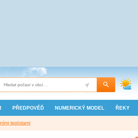
R
PŘEDPOVĚĎ
NUMERICKÝ
MODEL
ŘEKY
ními teplotami