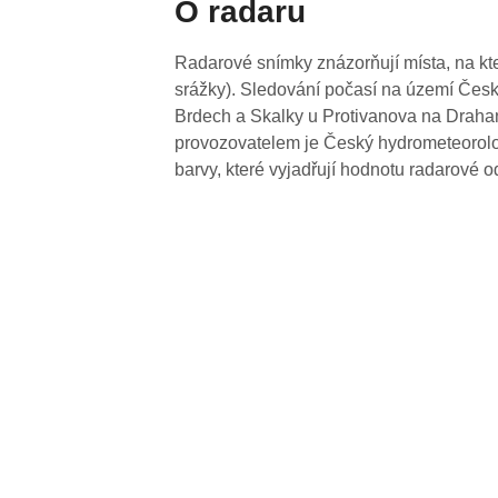
O radaru
Radarové snímky znázorňují místa, na kte
srážky). Sledování počasí na území Česk
Brdech a Skalky u Protivanova na Drahan
provozovatelem je Český hydrometeorolog
barvy, které vyjadřují hodnotu radarové o