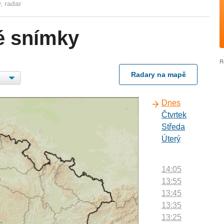
, radar
é snímky
Radary na mapě
Dnes
Čtvrtek
Středa
Úterý
14:05
13:55
13:45
13:35
13:25