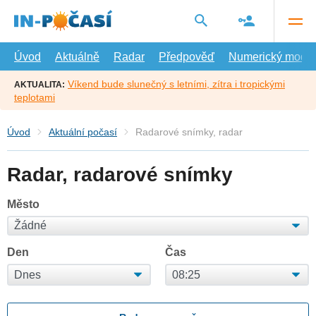
Přejít
na
hlavní
obsah
Úvod
Aktuálně
Radar
Předpověď
Numerický model
Víkend bude slunečný s letními, zítra i tropickými
AKTUALITA:
teplotami
Úvod
Aktuální počasí
Radarové snímky, radar
Radar, radarové snímky
Město
Den
Čas