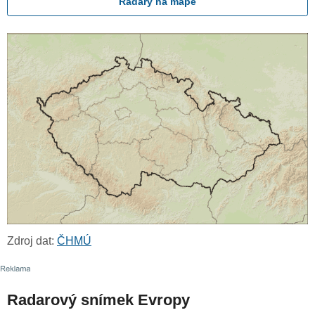
Radary na mapě
Zdroj dat:
ČHMÚ
Radarový snímek Evropy