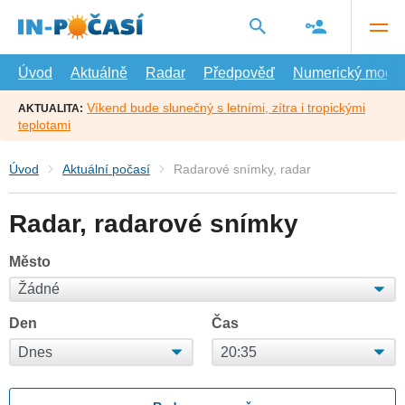
Přejít
na
hlavní
obsah
Úvod
Aktuálně
Radar
Předpověď
Numerický model
Víkend bude slunečný s letními, zítra i tropickými
AKTUALITA:
teplotami
Úvod
Aktuální počasí
Radarové snímky, radar
Radar, radarové snímky
Město
Den
Čas