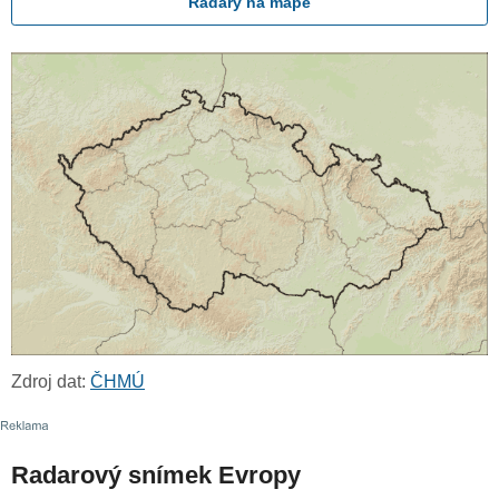
Radary na mapě
Zdroj dat:
ČHMÚ
Radarový snímek Evropy