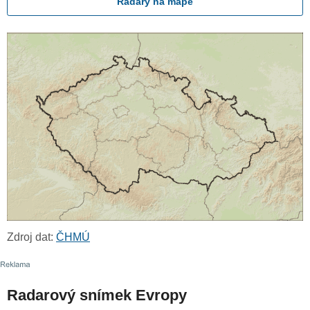
Radary na mapě
Zdroj dat:
ČHMÚ
Radarový snímek Evropy