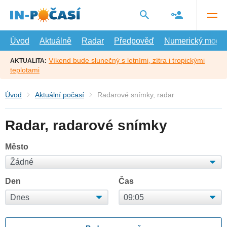
Přejít
na
hlavní
obsah
Úvod
Aktuálně
Radar
Předpověď
Numerický model
Víkend bude slunečný s letními, zítra i tropickými
AKTUALITA:
teplotami
Úvod
Aktuální počasí
Radarové snímky, radar
Radar, radarové snímky
Město
Den
Čas