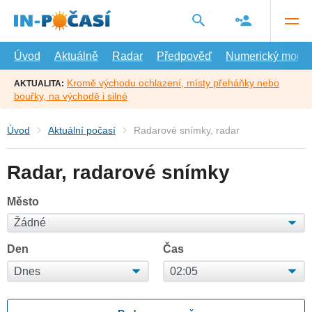
Přejít
na
hlavní
obsah
Úvod
Aktuálně
Radar
Předpověď
Numerický model
Kromě východu ochlazení, místy přeháňky nebo
AKTUALITA:
bouřky, na východě i silné
Úvod
Aktuální počasí
Radarové snímky, radar
Radar, radarové snímky
Město
Den
Čas