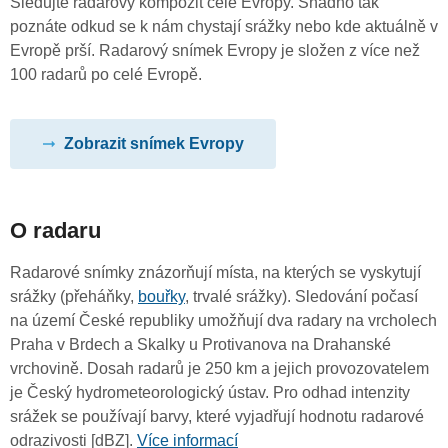
Sledujte radarový kompozit celé Evropy. Snadno tak
poznáte odkud se k nám chystají srážky nebo kde aktuálně v
Evropě prší. Radarový snímek Evropy je složen z více než
100 radarů po celé Evropě.
Zobrazit snímek Evropy
O radaru
Radarové snímky znázorňují místa, na kterých se vyskytují
srážky (přeháňky,
bouřky
, trvalé srážky). Sledování počasí
na území České republiky umožňují dva radary na vrcholech
Praha v Brdech a Skalky u Protivanova na Drahanské
vrchovině. Dosah radarů je 250 km a jejich provozovatelem
je Český hydrometeorologický ústav. Pro odhad intenzity
srážek se používají barvy, které vyjadřují hodnotu radarové
odrazivosti [dBZ].
Více informací