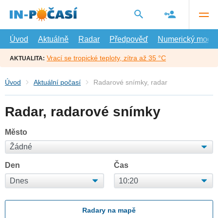
Přejít
na
hlavní
obsah
Úvod
Aktuálně
Radar
Předpověď
Numerický model
Vrací se tropické teploty, zítra až 35 °C
AKTUALITA:
Úvod
Aktuální počasí
Radarové snímky, radar
Radar, radarové snímky
Město
Den
Čas
Radary na mapě