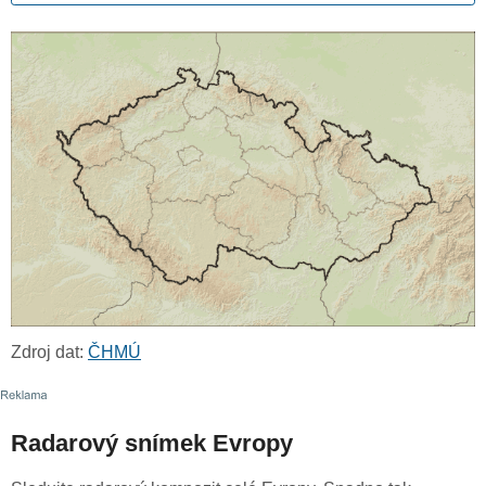
Zdroj dat:
ČHMÚ
Radarový snímek Evropy