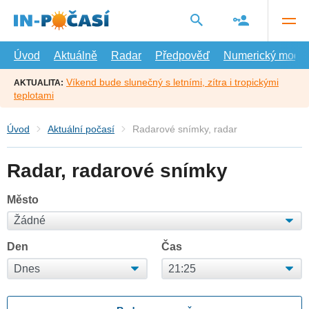
Přejít
na
hlavní
obsah
Úvod
Aktuálně
Radar
Předpověď
Numerický model
Víkend bude slunečný s letními, zítra i tropickými
AKTUALITA:
teplotami
Úvod
Aktuální počasí
Radarové snímky, radar
Radar, radarové snímky
Město
Den
Čas