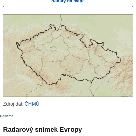
Radary na mapě
Zdroj dat:
ČHMÚ
Radarový snímek Evropy