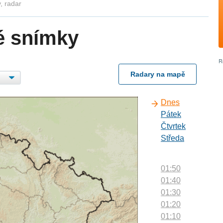
, radar
é snímky
Radary na mapě
Dnes
Pátek
Čtvrtek
Středa
01:50
01:40
01:30
01:20
01:10