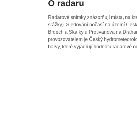
O radaru
Radarové snímky znázorňují místa, na kte
srážky). Sledování počasí na území Česk
Brdech a Skalky u Protivanova na Drahan
provozovatelem je Český hydrometeorolog
barvy, které vyjadřují hodnotu radarové o