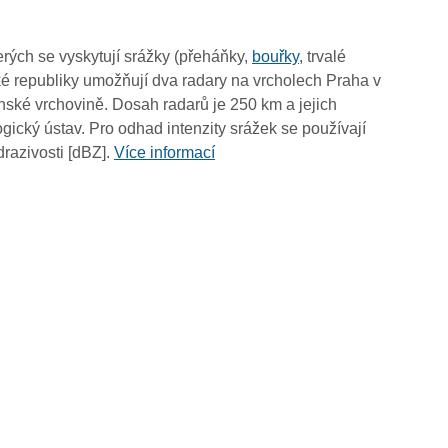
rých se vyskytují srážky (přeháňky,
bouřky
, trvalé
é republiky umožňují dva radary na vrcholech Praha v
ské vrchovině. Dosah radarů je 250 km a jejich
ický ústav. Pro odhad intenzity srážek se používají
drazivosti [dBZ].
Více informací