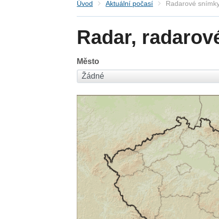
Úvod
Aktuální počasí
Radarové snímky
Radar, radarov
Město