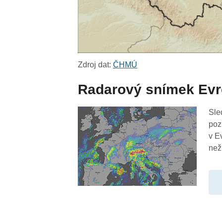
Zdroj dat:
ČHMÚ
Radarový snímek Ev
Sle
poz
v E
než