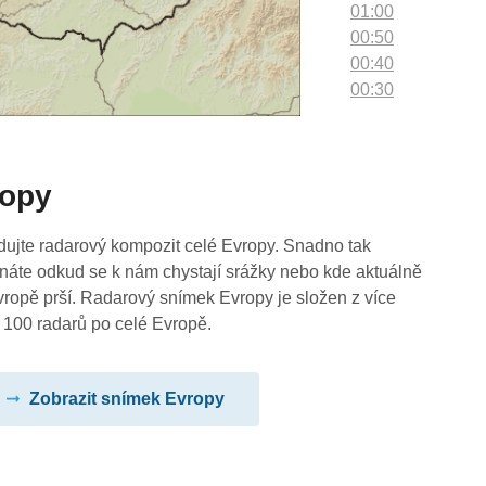
01:00
00:50
00:40
00:30
00:20
00:10
00:00
ropy
dujte radarový kompozit celé Evropy. Snadno tak
náte odkud se k nám chystají srážky nebo kde aktuálně
vropě prší. Radarový snímek Evropy je složen z více
 100 radarů po celé Evropě.
Zobrazit snímek Evropy