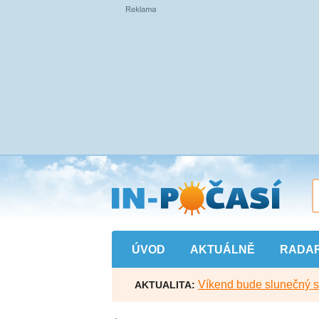
Přejít
na
hlavní
obsah
ÚVOD
AKTUÁLNĚ
RADA
Víkend bude slunečný s l
AKTUALITA: