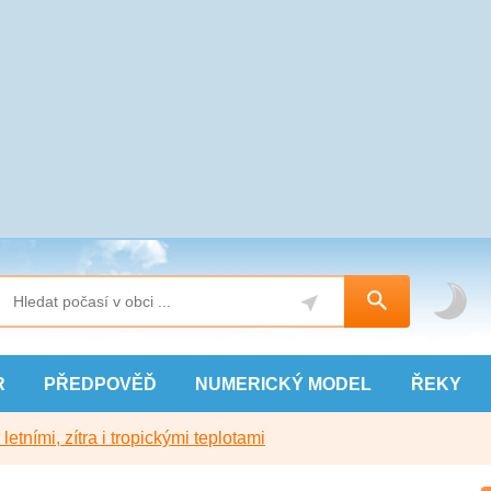
R
PŘEDPOVĚĎ
NUMERICKÝ
MODEL
ŘEKY
etními, zítra i tropickými teplotami