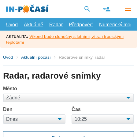
Přejít
na
hlavní
obsah
Úvod
Aktuálně
Radar
Předpověď
Numerický model
Víkend bude slunečný s letními, zítra i tropickými
AKTUALITA:
teplotami
Úvod
Aktuální počasí
Radarové snímky, radar
Radar, radarové snímky
Město
Den
Čas