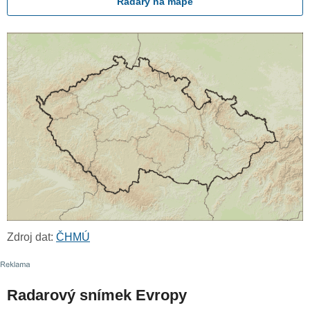
Radary na mapě
Zdroj dat:
ČHMÚ
Radarový snímek Evropy