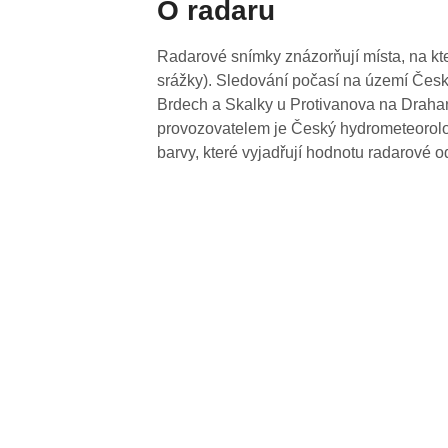
O radaru
Radarové snímky znázorňují místa, na kte
srážky). Sledování počasí na území Česk
Brdech a Skalky u Protivanova na Drahan
provozovatelem je Český hydrometeorolog
barvy, které vyjadřují hodnotu radarové o