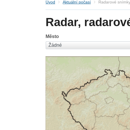
Úvod
Aktuální počasí
Radarové snímky
Radar, radarov
Město