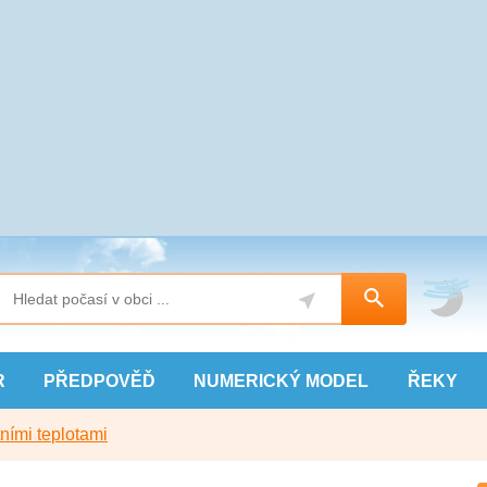
R
PŘEDPOVĚĎ
NUMERICKÝ
MODEL
ŘEKY
ními teplotami