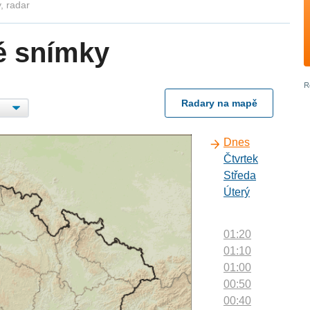
, radar
é snímky
Radary na mapě
Dnes
Čtvrtek
Středa
Úterý
01:20
01:10
01:00
00:50
00:40