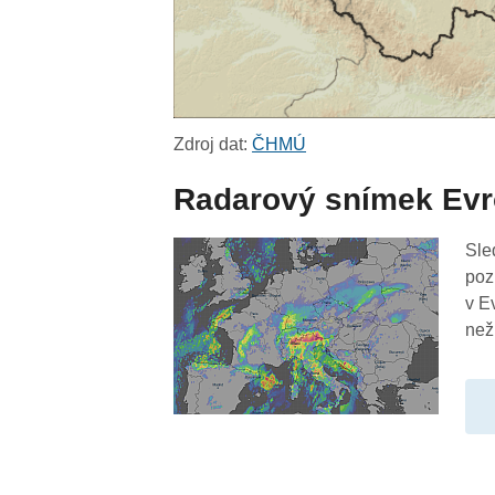
Zdroj dat:
ČHMÚ
Radarový snímek Ev
Sle
poz
v E
než