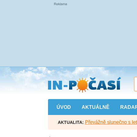
Přejít
na
hlavní
obsah
ÚVOD
AKTUÁLNĚ
RADA
Převážně slunečno s let
AKTUALITA: