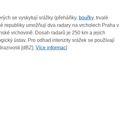
rých se vyskytují srážky (přeháňky,
bouřky
, trvalé
é republiky umožňují dva radary na vrcholech Praha v
ské vrchovině. Dosah radarů je 250 km a jejich
ický ústav. Pro odhad intenzity srážek se používají
drazivosti [dBZ].
Více informací