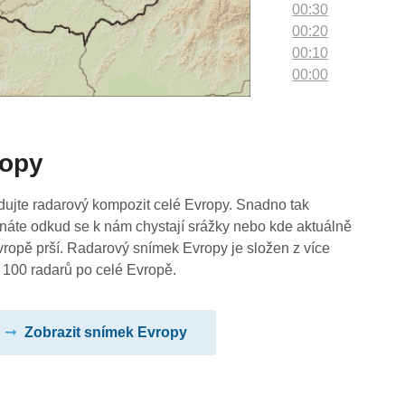
00:30
00:20
00:10
00:00
ropy
dujte radarový kompozit celé Evropy. Snadno tak
náte odkud se k nám chystají srážky nebo kde aktuálně
vropě prší. Radarový snímek Evropy je složen z více
 100 radarů po celé Evropě.
Zobrazit snímek Evropy