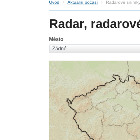
Úvod
Aktuální počasí
Radarové snímky
Radar, radarov
Město