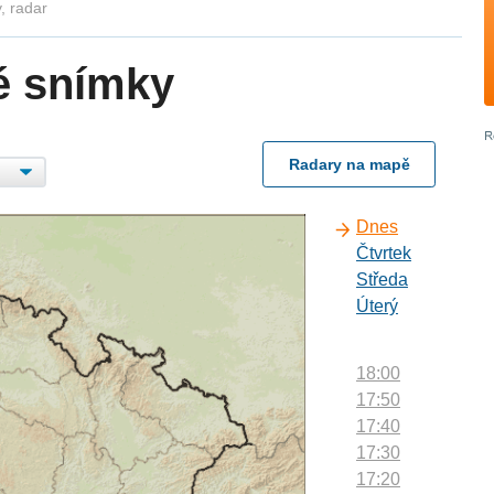
, radar
é snímky
Radary na mapě
Dnes
Čtvrtek
Středa
Úterý
18:00
17:50
17:40
17:30
17:20