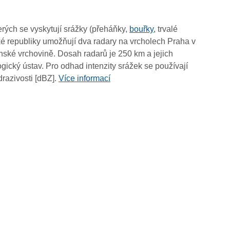
14:00
13:50
rých se vyskytují srážky (přeháňky,
bouřky
, trvalé
13:40
é republiky umožňují dva radary na vrcholech Praha v
13:30
ské vrchovině. Dosah radarů je 250 km a jejich
13:20
ický ústav. Pro odhad intenzity srážek se používají
13:10
drazivosti [dBZ].
Více informací
13:00
12:50
12:40
12:30
12:20
12:10
12:00
11:50
11:40
11:30
11:20
11:10