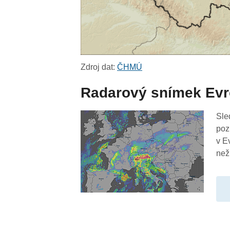
Zdroj dat:
ČHMÚ
Radarový snímek Ev
Sle
poz
v E
než