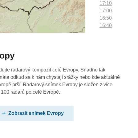
17:10
17:00
16:50
16:40
16:30
16:20
16:10
ropy
16:00
15:50
15:40
dujte radarový kompozit celé Evropy. Snadno tak
15:30
náte odkud se k nám chystají srážky nebo kde aktuálně
15:20
vropě prší. Radarový snímek Evropy je složen z více
15:10
 100 radarů po celé Evropě.
15:00
14:50
Zobrazit snímek Evropy
14:40
14:30
14:20
14:10