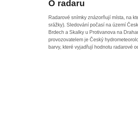
O radaru
Radarové snímky znázorňují místa, na kte
srážky). Sledování počasí na území Česk
Brdech a Skalky u Protivanova na Drahan
provozovatelem je Český hydrometeorolog
barvy, které vyjadřují hodnotu radarové o