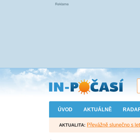
Přejít
na
hlavní
obsah
ÚVOD
AKTUÁLNĚ
RADA
Převážně slunečno s let
AKTUALITA: