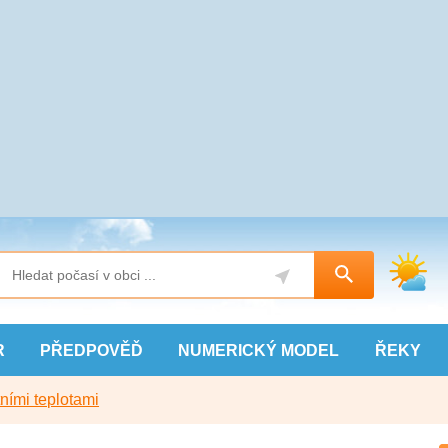
R
PŘEDPOVĚĎ
NUMERICKÝ
MODEL
ŘEKY
ními teplotami