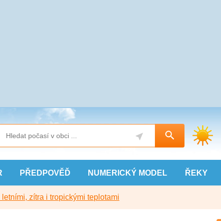
R
PŘEDPOVĚĎ
NUMERICKÝ
MODEL
ŘEKY
etními, zítra i tropickými teplotami