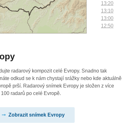
13:20
13:10
13:00
12:50
12:40
12:30
12:20
ropy
12:10
12:00
11:50
dujte radarový kompozit celé Evropy. Snadno tak
11:40
náte odkud se k nám chystají srážky nebo kde aktuálně
11:30
vropě prší. Radarový snímek Evropy je složen z více
11:20
 100 radarů po celé Evropě.
11:10
11:00
Zobrazit snímek Evropy
10:50
10:40
10:30
10:20