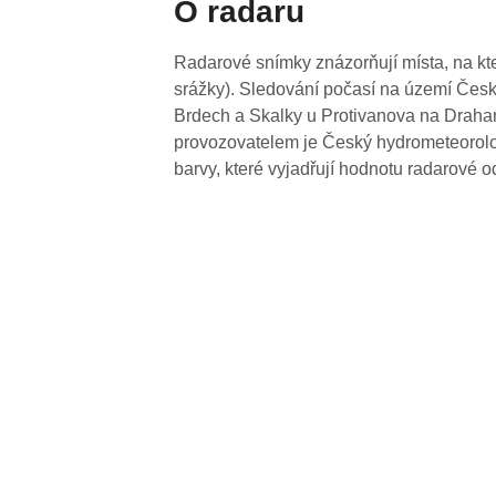
O radaru
Radarové snímky znázorňují místa, na kte
srážky). Sledování počasí na území Česk
Brdech a Skalky u Protivanova na Drahan
provozovatelem je Český hydrometeorolog
barvy, které vyjadřují hodnotu radarové o