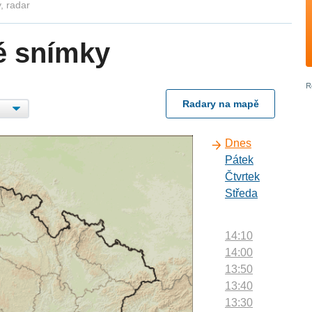
, radar
é snímky
Radary na mapě
Dnes
Pátek
Čtvrtek
Středa
14:10
14:00
13:50
13:40
13:30