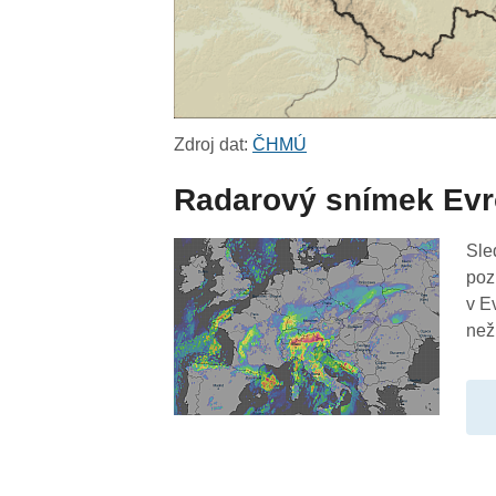
Zdroj dat:
ČHMÚ
Radarový snímek Ev
Sle
poz
v E
než