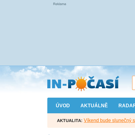
Přejít
na
hlavní
obsah
ÚVOD
AKTUÁLNĚ
RADA
Víkend bude slunečný s l
AKTUALITA: