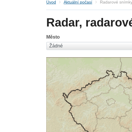
Úvod
Aktuální počasí
Radarové snímky
Radar, radarov
Město