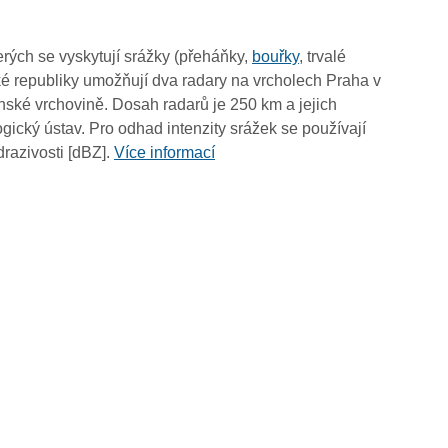
10:10
10:00
rých se vyskytují srážky (přeháňky,
bouřky
, trvalé
09:50
é republiky umožňují dva radary na vrcholech Praha v
09:40
ské vrchovině. Dosah radarů je 250 km a jejich
09:30
ický ústav. Pro odhad intenzity srážek se používají
09:20
drazivosti [dBZ].
Více informací
09:10
09:00
08:50
08:40
08:30
08:20
08:10
08:00
07:50
07:40
07:30
07:20