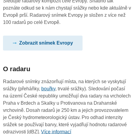
Sledujte radarový kompozit celé Evropy. Snadno tak
poznáte odkud se k nám chystají srážky nebo kde aktuálně v
Evropě prší. Radarový snímek Evropy je složen z více než
100 radarů po celé Evropě.
Zobrazit snímek Evropy
O radaru
Radarové snímky znázorňují místa, na kterých se vyskytují
srážky (přeháňky,
bouřky
, trvalé srážky). Sledování počasí
na území České republiky umožňují dva radary na vrcholech
Praha v Brdech a Skalky u Protivanova na Drahanské
vrchovině. Dosah radarů je 250 km a jejich provozovatelem
je Český hydrometeorologický ústav. Pro odhad intenzity
srážek se používají barvy, které vyjadřují hodnotu radarové
odrazivosti [dBZ].
Více informací