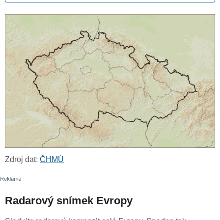
Zdroj dat:
ČHMÚ
Radarový snímek Evropy