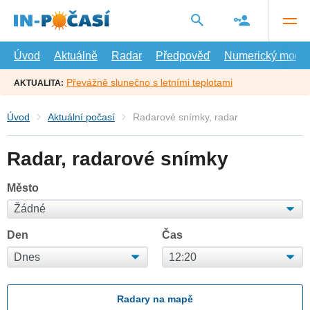
Přejít
na
hlavní
obsah
Úvod
Aktuálně
Radar
Předpověď
Numerický model
Převážně slunečno s letními teplotami
AKTUALITA:
Úvod
Aktuální počasí
Radarové snímky, radar
Radar, radarové snímky
Město
Den
Čas
Radary na mapě