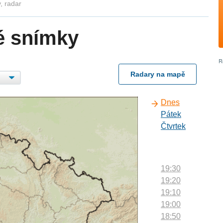
, radar
é snímky
Radary na mapě
Dnes
Pátek
Čtvrtek
19:30
19:20
19:10
19:00
18:50