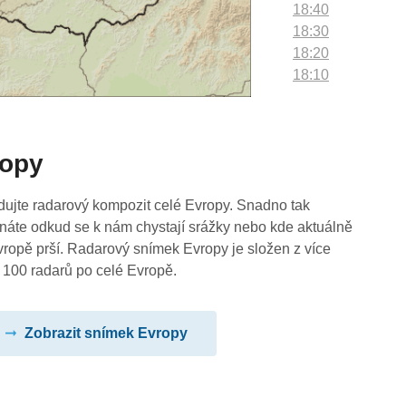
18:40
18:30
18:20
18:10
18:00
17:50
17:40
ropy
17:30
17:20
17:10
dujte radarový kompozit celé Evropy. Snadno tak
17:00
náte odkud se k nám chystají srážky nebo kde aktuálně
16:50
vropě prší. Radarový snímek Evropy je složen z více
16:40
 100 radarů po celé Evropě.
16:30
16:20
Zobrazit snímek Evropy
16:10
16:00
15:50
15:40