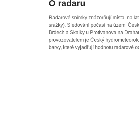
O radaru
Radarové snímky znázorňují místa, na kte
srážky). Sledování počasí na území Česk
Brdech a Skalky u Protivanova na Drahan
provozovatelem je Český hydrometeorolog
barvy, které vyjadřují hodnotu radarové o