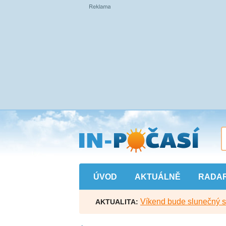
Přejít
na
hlavní
obsah
ÚVOD
AKTUÁLNĚ
RADA
Víkend bude slunečný s l
AKTUALITA: