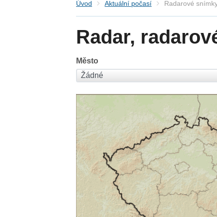
Úvod
Aktuální počasí
Radarové snímky
Radar, radarov
Město