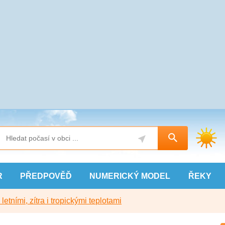
R
PŘEDPOVĚĎ
NUMERICKÝ
MODEL
ŘEKY
etními, zítra i tropickými teplotami