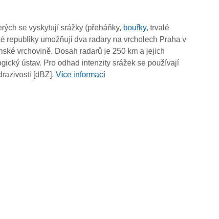
15:30
15:20
rých se vyskytují srážky (přeháňky,
bouřky
, trvalé
15:10
é republiky umožňují dva radary na vrcholech Praha v
15:00
ské vrchovině. Dosah radarů je 250 km a jejich
14:50
ický ústav. Pro odhad intenzity srážek se používají
14:40
drazivosti [dBZ].
Více informací
14:30
14:20
14:10
14:00
13:50
13:40
13:30
13:20
13:10
13:00
12:50
12:40