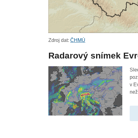
Zdroj dat:
ČHMÚ
Radarový snímek Ev
Sle
poz
v E
než