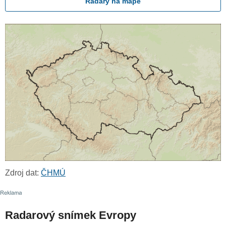
Radary na mapě
Zdroj dat:
ČHMÚ
Radarový snímek Evropy