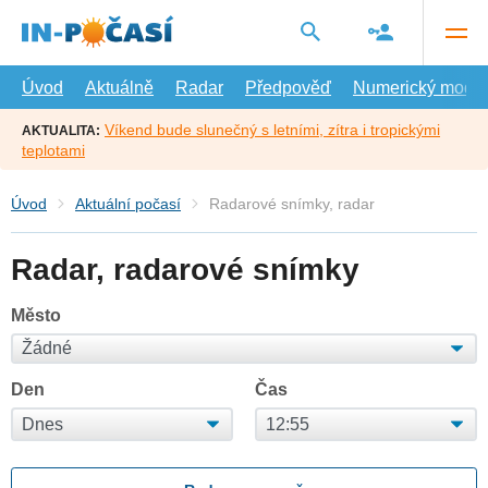
Přejít
na
hlavní
obsah
Úvod
Aktuálně
Radar
Předpověď
Numerický model
Víkend bude slunečný s letními, zítra i tropickými
AKTUALITA:
teplotami
Úvod
Aktuální počasí
Radarové snímky, radar
Radar, radarové snímky
Město
Den
Čas