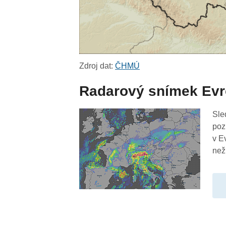
Zdroj dat:
ČHMÚ
Radarový snímek Ev
Sle
poz
v E
než