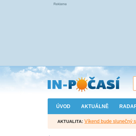
Přejít
na
hlavní
obsah
ÚVOD
AKTUÁLNĚ
RADA
Víkend bude slunečný s l
AKTUALITA: