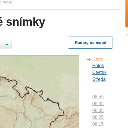
, radar
é snímky
Radary na mapě
Dnes
Pátek
Čtvrtek
Středa
08:55
08:45
08:35
08:25
08:15