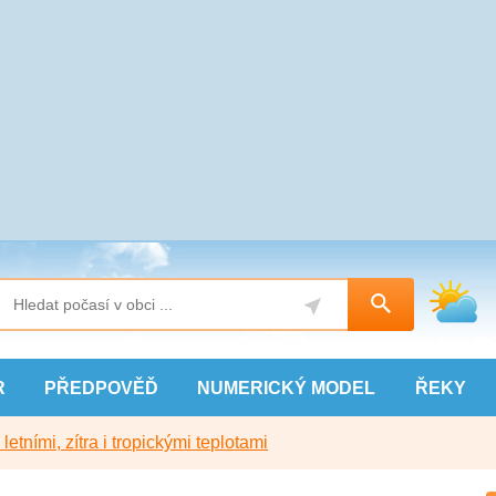
R
PŘEDPOVĚĎ
NUMERICKÝ
MODEL
ŘEKY
etními, zítra i tropickými teplotami