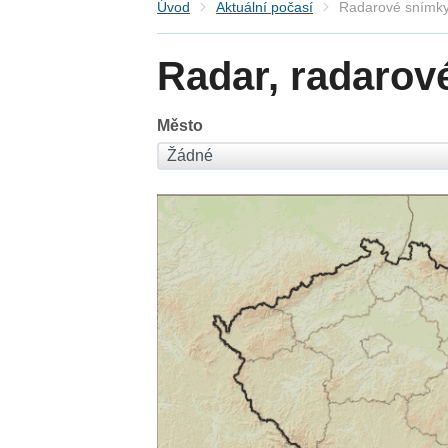
Úvod
Aktuální počasí
Radarové snímky
Radar, radarov
Město