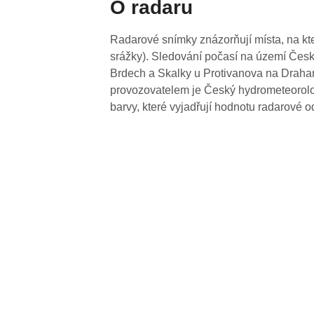
O radaru
Radarové snímky znázorňují místa, na kte
srážky). Sledování počasí na území Česk
Brdech a Skalky u Protivanova na Drahan
provozovatelem je Český hydrometeorolog
barvy, které vyjadřují hodnotu radarové o