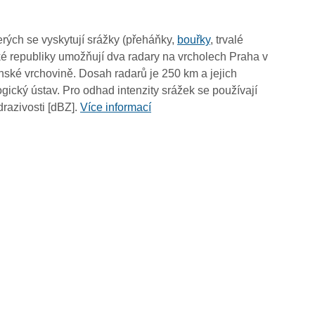
04:55
04:45
rých se vyskytují srážky (přeháňky,
bouřky
, trvalé
04:35
é republiky umožňují dva radary na vrcholech Praha v
04:25
ské vrchovině. Dosah radarů je 250 km a jejich
04:15
ický ústav. Pro odhad intenzity srážek se používají
04:05
drazivosti [dBZ].
Více informací
03:55
03:45
03:35
03:25
03:15
03:05
02:55
02:45
02:35
02:25
02:15
02:05