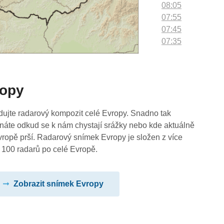
08:05
07:55
07:45
07:35
07:25
07:15
07:05
ropy
06:55
06:45
06:35
dujte radarový kompozit celé Evropy. Snadno tak
06:25
náte odkud se k nám chystají srážky nebo kde aktuálně
06:15
vropě prší. Radarový snímek Evropy je složen z více
06:05
 100 radarů po celé Evropě.
05:55
05:45
Zobrazit snímek Evropy
05:35
05:25
05:15
05:05