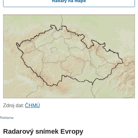
Radary na mapě
Zdroj dat:
ČHMÚ
Radarový snímek Evropy