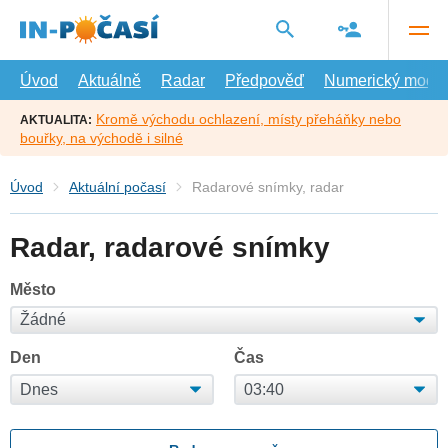
Přejít
na
hlavní
obsah
Úvod
Aktuálně
Radar
Předpověď
Numerický model
Kromě východu ochlazení, místy přeháňky nebo
AKTUALITA:
bouřky, na východě i silné
Úvod
Aktuální počasí
Radarové snímky, radar
Radar, radarové snímky
Město
Den
Čas