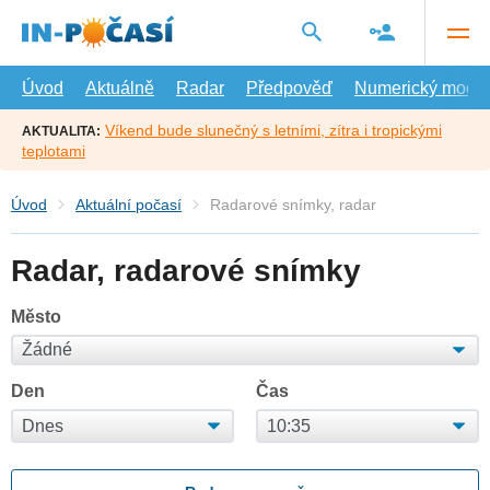
Přejít
na
hlavní
obsah
Úvod
Aktuálně
Radar
Předpověď
Numerický model
Víkend bude slunečný s letními, zítra i tropickými
AKTUALITA:
teplotami
Úvod
Aktuální počasí
Radarové snímky, radar
Radar, radarové snímky
Město
Den
Čas