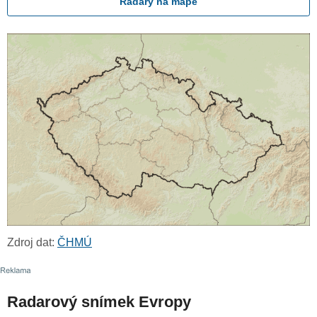
Radary na mapě
Zdroj dat:
ČHMÚ
Radarový snímek Evropy