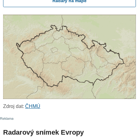
Radary na mapě
Zdroj dat:
ČHMÚ
Radarový snímek Evropy