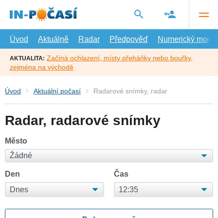
Přejít
na
hlavní
obsah
Úvod
Aktuálně
Radar
Předpověď
Numerický model
Začíná ochlazení, místy přeháňky nebo bouřky,
AKTUALITA:
zejména na východě
Úvod
Aktuální počasí
Radarové snímky, radar
Radar, radarové snímky
Město
Den
Čas