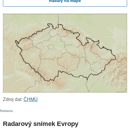
Radary na mapě
Zdroj dat:
ČHMÚ
Radarový snímek Evropy