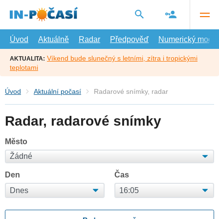
Přejít
na
hlavní
obsah
Úvod
Aktuálně
Radar
Předpověď
Numerický model
Víkend bude slunečný s letními, zítra i tropickými
AKTUALITA:
teplotami
Úvod
Aktuální počasí
Radarové snímky, radar
Radar, radarové snímky
Město
Den
Čas