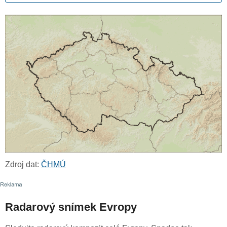
Zdroj dat:
ČHMÚ
Radarový snímek Evropy