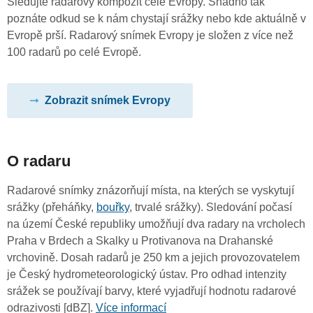
Sledujte radarový kompozit celé Evropy. Snadno tak
poznáte odkud se k nám chystají srážky nebo kde aktuálně v
Evropě prší. Radarový snímek Evropy je složen z více než
100 radarů po celé Evropě.
Zobrazit snímek Evropy
O radaru
Radarové snímky znázorňují místa, na kterých se vyskytují
srážky (přeháňky,
bouřky
, trvalé srážky). Sledování počasí
na území České republiky umožňují dva radary na vrcholech
Praha v Brdech a Skalky u Protivanova na Drahanské
vrchovině. Dosah radarů je 250 km a jejich provozovatelem
je Český hydrometeorologický ústav. Pro odhad intenzity
srážek se používají barvy, které vyjadřují hodnotu radarové
odrazivosti [dBZ].
Více informací