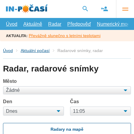
Přejít
na
hlavní
obsah
Úvod
Aktuálně
Radar
Předpověď
Numerický model
Převážně slunečno s letními teplotami
AKTUALITA:
Úvod
Aktuální počasí
Radarové snímky, radar
Radar, radarové snímky
Město
Den
Čas
Radary na mapě