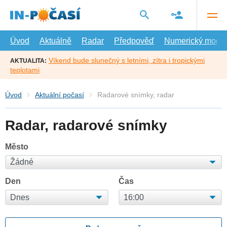
Přejít
na
hlavní
obsah
Úvod
Aktuálně
Radar
Předpověď
Numerický model
Víkend bude slunečný s letními, zítra i tropickými
AKTUALITA:
teplotami
Úvod
Aktuální počasí
Radarové snímky, radar
Radar, radarové snímky
Město
Den
Čas