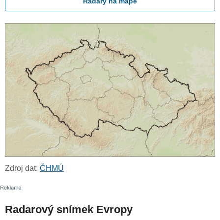
Radary na mapě
Zdroj dat:
ČHMÚ
Radarový snímek Evropy