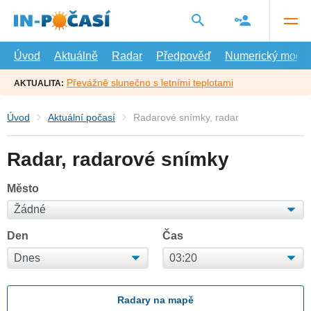
Přejít
na
hlavní
obsah
Úvod
Aktuálně
Radar
Předpověď
Numerický model
Převážně slunečno s letními teplotami
AKTUALITA:
Úvod
Aktuální počasí
Radarové snímky, radar
Radar, radarové snímky
Město
Den
Čas
Radary na mapě