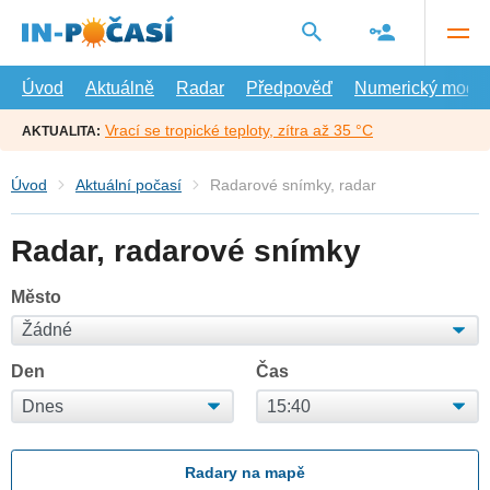
Přejít
na
hlavní
obsah
Úvod
Aktuálně
Radar
Předpověď
Numerický model
Vrací se tropické teploty, zítra až 35 °C
AKTUALITA:
Úvod
Aktuální počasí
Radarové snímky, radar
Radar, radarové snímky
Město
Den
Čas
Radary na mapě