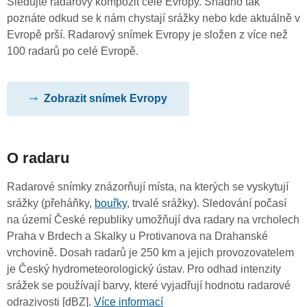
Sledujte radarový kompozit celé Evropy. Snadno tak
poznáte odkud se k nám chystají srážky nebo kde aktuálně v
Evropě prší. Radarový snímek Evropy je složen z více než
100 radarů po celé Evropě.
Zobrazit snímek Evropy
O radaru
Radarové snímky znázorňují místa, na kterých se vyskytují
srážky (přeháňky,
bouřky
, trvalé srážky). Sledování počasí
na území České republiky umožňují dva radary na vrcholech
Praha v Brdech a Skalky u Protivanova na Drahanské
vrchovině. Dosah radarů je 250 km a jejich provozovatelem
je Český hydrometeorologický ústav. Pro odhad intenzity
srážek se používají barvy, které vyjadřují hodnotu radarové
odrazivosti [dBZ].
Více informací