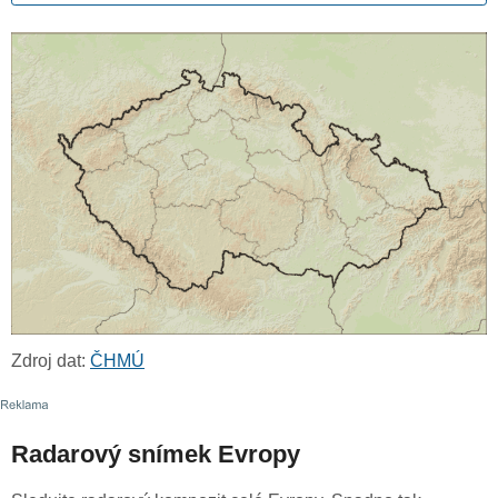
Zdroj dat:
ČHMÚ
Radarový snímek Evropy