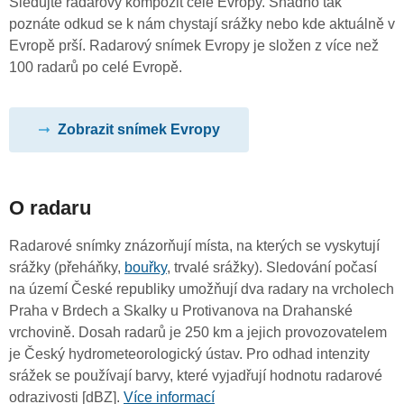
Sledujte radarový kompozit celé Evropy. Snadno tak
poznáte odkud se k nám chystají srážky nebo kde aktuálně v
Evropě prší. Radarový snímek Evropy je složen z více než
100 radarů po celé Evropě.
Zobrazit snímek Evropy
O radaru
Radarové snímky znázorňují místa, na kterých se vyskytují
srážky (přeháňky,
bouřky
, trvalé srážky). Sledování počasí
na území České republiky umožňují dva radary na vrcholech
Praha v Brdech a Skalky u Protivanova na Drahanské
vrchovině. Dosah radarů je 250 km a jejich provozovatelem
je Český hydrometeorologický ústav. Pro odhad intenzity
srážek se používají barvy, které vyjadřují hodnotu radarové
odrazivosti [dBZ].
Více informací