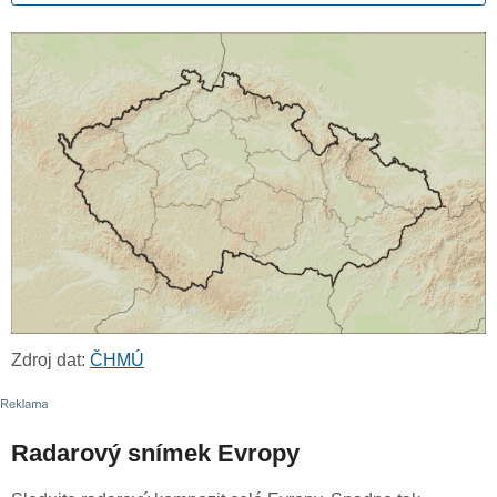
Zdroj dat:
ČHMÚ
Radarový snímek Evropy