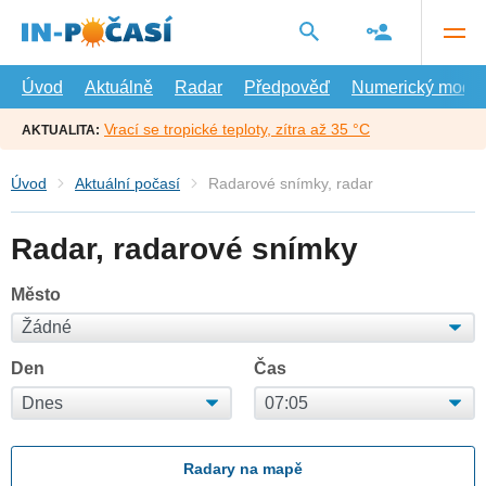
Přejít
na
hlavní
obsah
Úvod
Aktuálně
Radar
Předpověď
Numerický model
Vrací se tropické teploty, zítra až 35 °C
AKTUALITA:
Úvod
Aktuální počasí
Radarové snímky, radar
Radar, radarové snímky
Město
Den
Čas
Radary na mapě