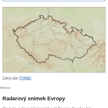
Zdroj dat:
ČHMÚ
Radarový snímek Evropy