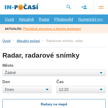
Přejít
na
hlavní
obsah
Úvod
Aktuálně
Radar
Předpověď
Numerický model
Převážně slunečno s letními teplotami
AKTUALITA:
Úvod
Aktuální počasí
Radarové snímky, radar
Radar, radarové snímky
Město
Den
Čas
Radary na mapě