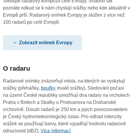
Sledujte radarový kompozit celé Evropy. Snadno tak
poznáte odkud se k nám chystají srážky nebo kde aktuálně v
Evropě prší. Radarový snímek Evropy je složen z více než
100 radarů po celé Evropě.
Zobrazit snímek Evropy
O radaru
Radarové snímky znázorňují místa, na kterých se vyskytují
srážky (přeháňky,
bouřky
, trvalé srážky). Sledování počasí
na území České republiky umožňují dva radary na vrcholech
Praha v Brdech a Skalky u Protivanova na Drahanské
vrchovině. Dosah radarů je 250 km a jejich provozovatelem
je Český hydrometeorologický ústav. Pro odhad intenzity
srážek se používají barvy, které vyjadřují hodnotu radarové
odrazivosti [dBZ].
Více informací