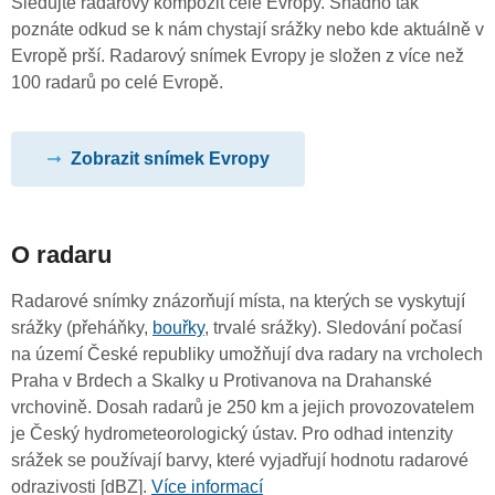
Sledujte radarový kompozit celé Evropy. Snadno tak
poznáte odkud se k nám chystají srážky nebo kde aktuálně v
Evropě prší. Radarový snímek Evropy je složen z více než
100 radarů po celé Evropě.
Zobrazit snímek Evropy
O radaru
Radarové snímky znázorňují místa, na kterých se vyskytují
srážky (přeháňky,
bouřky
, trvalé srážky). Sledování počasí
na území České republiky umožňují dva radary na vrcholech
Praha v Brdech a Skalky u Protivanova na Drahanské
vrchovině. Dosah radarů je 250 km a jejich provozovatelem
je Český hydrometeorologický ústav. Pro odhad intenzity
srážek se používají barvy, které vyjadřují hodnotu radarové
odrazivosti [dBZ].
Více informací