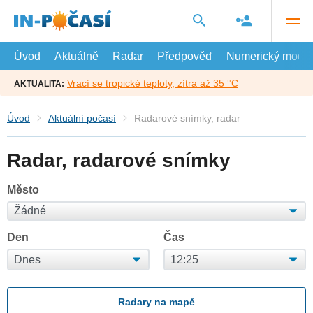
Přejít
na
hlavní
obsah
Úvod
Aktuálně
Radar
Předpověď
Numerický model
Vrací se tropické teploty, zítra až 35 °C
AKTUALITA:
Úvod
Aktuální počasí
Radarové snímky, radar
Radar, radarové snímky
Město
Den
Čas
Radary na mapě