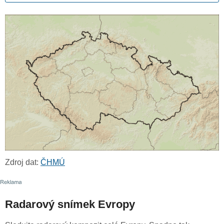
Zdroj dat:
ČHMÚ
Radarový snímek Evropy