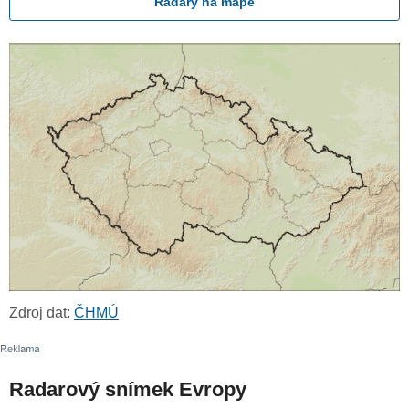
Radary na mapě
Zdroj dat:
ČHMÚ
Radarový snímek Evropy