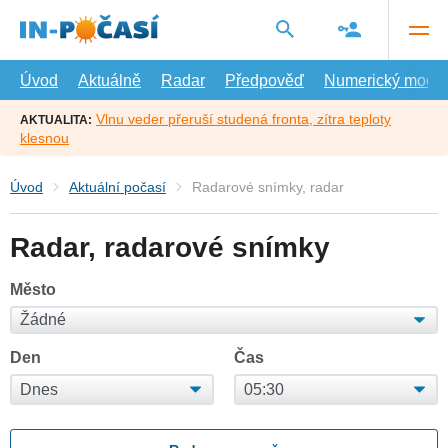
Přejít
na
hlavní
obsah
Úvod
Aktuálně
Radar
Předpověď
Numerický model
Vlnu veder přeruší studená fronta, zítra teploty
AKTUALITA:
klesnou
Úvod
Aktuální počasí
Radarové snímky, radar
Radar, radarové snímky
Město
Den
Čas