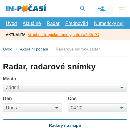
Přejít
na
hlavní
obsah
Úvod
Aktuálně
Radar
Předpověď
Numerický model
Vrací se tropické teploty, zítra až 35 °C
AKTUALITA:
Úvod
Aktuální počasí
Radarové snímky, radar
Radar, radarové snímky
Město
Den
Čas
Radary na mapě