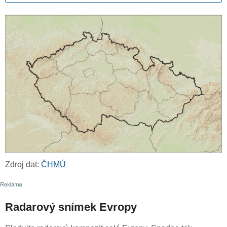
Zdroj dat:
ČHMÚ
Radarový snímek Evropy