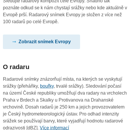
Sledujte radarový kompozit celé Evropy. Snadno tak
poznáte odkud se k nám chystají srážky nebo kde aktuálně v
Evropě prší. Radarový snímek Evropy je složen z více než
100 radarů po celé Evropě.
Zobrazit snímek Evropy
O radaru
Radarové snímky znázorňují místa, na kterých se vyskytují
srážky (přeháňky,
bouřky
, trvalé srážky). Sledování počasí
na území České republiky umožňují dva radary na vrcholech
Praha v Brdech a Skalky u Protivanova na Drahanské
vrchovině. Dosah radarů je 250 km a jejich provozovatelem
je Český hydrometeorologický ústav. Pro odhad intenzity
srážek se používají barvy, které vyjadřují hodnotu radarové
odrazivosti [dBZ].
Více informací