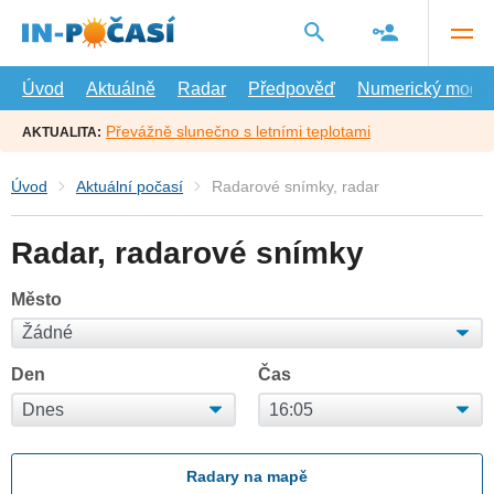
Přejít
na
hlavní
obsah
Úvod
Aktuálně
Radar
Předpověď
Numerický model
Převážně slunečno s letními teplotami
AKTUALITA:
Úvod
Aktuální počasí
Radarové snímky, radar
Radar, radarové snímky
Město
Den
Čas
Radary na mapě