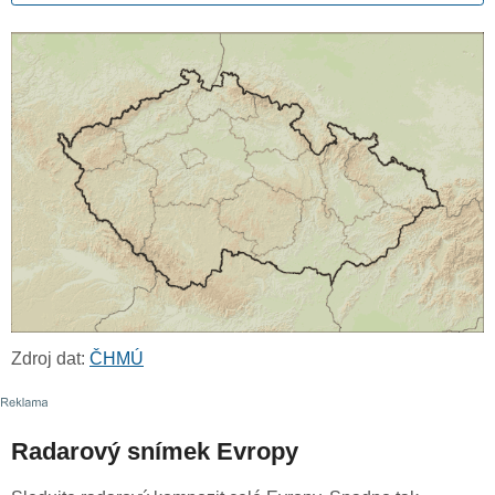
Zdroj dat:
ČHMÚ
Radarový snímek Evropy