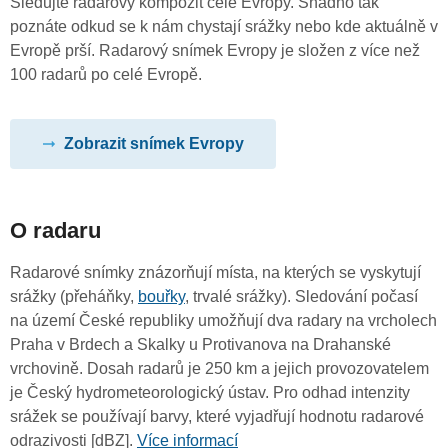
Sledujte radarový kompozit celé Evropy. Snadno tak
poznáte odkud se k nám chystají srážky nebo kde aktuálně v
Evropě prší. Radarový snímek Evropy je složen z více než
100 radarů po celé Evropě.
Zobrazit snímek Evropy
O radaru
Radarové snímky znázorňují místa, na kterých se vyskytují
srážky (přeháňky,
bouřky
, trvalé srážky). Sledování počasí
na území České republiky umožňují dva radary na vrcholech
Praha v Brdech a Skalky u Protivanova na Drahanské
vrchovině. Dosah radarů je 250 km a jejich provozovatelem
je Český hydrometeorologický ústav. Pro odhad intenzity
srážek se používají barvy, které vyjadřují hodnotu radarové
odrazivosti [dBZ].
Více informací