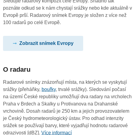
Sledujte radarový kompozit celé Evropy. Snadno tak
poznáte odkud se k nám chystají srážky nebo kde aktuálně v
Evropě prší. Radarový snímek Evropy je složen z více než
100 radarů po celé Evropě.
Zobrazit snímek Evropy
O radaru
Radarové snímky znázorňují místa, na kterých se vyskytují
srážky (přeháňky,
bouřky
, trvalé srážky). Sledování počasí
na území České republiky umožňují dva radary na vrcholech
Praha v Brdech a Skalky u Protivanova na Drahanské
vrchovině. Dosah radarů je 250 km a jejich provozovatelem
je Český hydrometeorologický ústav. Pro odhad intenzity
srážek se používají barvy, které vyjadřují hodnotu radarové
odrazivosti [dBZ].
Více informací