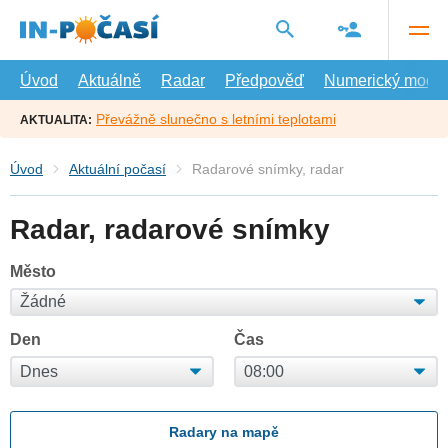
Přejít
na
hlavní
obsah
Úvod
Aktuálně
Radar
Předpověď
Numerický model
Převážně slunečno s letními teplotami
AKTUALITA:
Úvod
Aktuální počasí
Radarové snímky, radar
Radar, radarové snímky
Město
Den
Čas
Radary na mapě