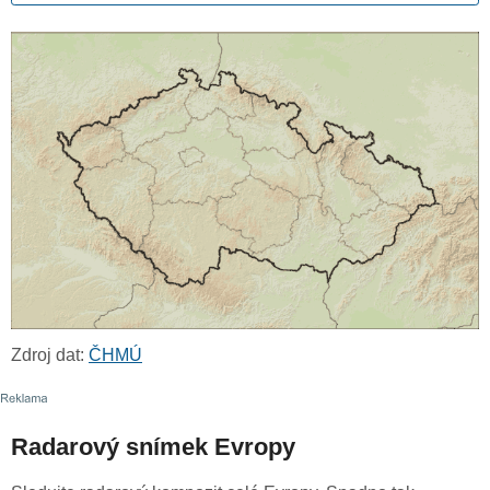
Zdroj dat:
ČHMÚ
Radarový snímek Evropy