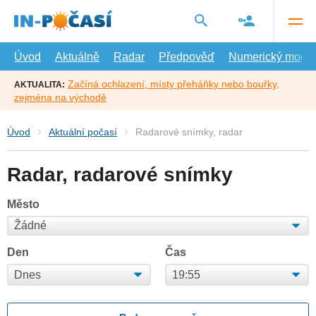
Přejít
na
hlavní
obsah
Úvod
Aktuálně
Radar
Předpověď
Numerický model
Začíná ochlazení, místy přeháňky nebo bouřky,
AKTUALITA:
zejména na východě
Úvod
Aktuální počasí
Radarové snímky, radar
Radar, radarové snímky
Město
Den
Čas