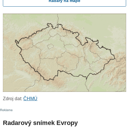
Radary na mapě
Zdroj dat:
ČHMÚ
Radarový snímek Evropy