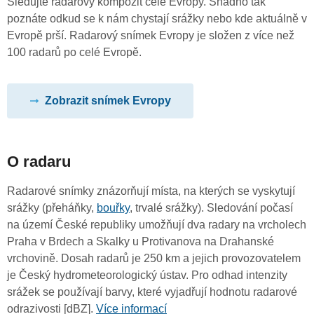
Sledujte radarový kompozit celé Evropy. Snadno tak
poznáte odkud se k nám chystají srážky nebo kde aktuálně v
Evropě prší. Radarový snímek Evropy je složen z více než
100 radarů po celé Evropě.
Zobrazit snímek Evropy
O radaru
Radarové snímky znázorňují místa, na kterých se vyskytují
srážky (přeháňky,
bouřky
, trvalé srážky). Sledování počasí
na území České republiky umožňují dva radary na vrcholech
Praha v Brdech a Skalky u Protivanova na Drahanské
vrchovině. Dosah radarů je 250 km a jejich provozovatelem
je Český hydrometeorologický ústav. Pro odhad intenzity
srážek se používají barvy, které vyjadřují hodnotu radarové
odrazivosti [dBZ].
Více informací