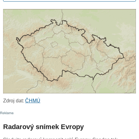
Zdroj dat:
ČHMÚ
Radarový snímek Evropy