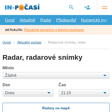
Přejít
na
hlavní
obsah
Úvod
Aktuálně
Radar
Předpověď
Numerický model
Převážně slunečno s letními teplotami
AKTUALITA:
Úvod
Aktuální počasí
Radarové snímky, radar
Radar, radarové snímky
Město
Den
Čas
Radary na mapě