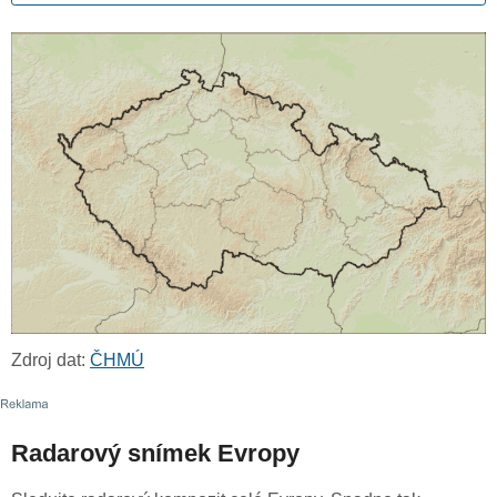
Zdroj dat:
ČHMÚ
Radarový snímek Evropy