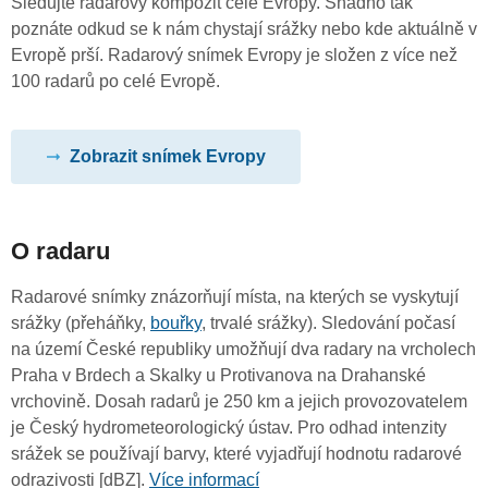
Sledujte radarový kompozit celé Evropy. Snadno tak
poznáte odkud se k nám chystají srážky nebo kde aktuálně v
Evropě prší. Radarový snímek Evropy je složen z více než
100 radarů po celé Evropě.
Zobrazit snímek Evropy
O radaru
Radarové snímky znázorňují místa, na kterých se vyskytují
srážky (přeháňky,
bouřky
, trvalé srážky). Sledování počasí
na území České republiky umožňují dva radary na vrcholech
Praha v Brdech a Skalky u Protivanova na Drahanské
vrchovině. Dosah radarů je 250 km a jejich provozovatelem
je Český hydrometeorologický ústav. Pro odhad intenzity
srážek se používají barvy, které vyjadřují hodnotu radarové
odrazivosti [dBZ].
Více informací