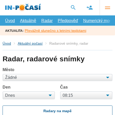
Přejít
na
hlavní
obsah
Úvod
Aktuálně
Radar
Předpověď
Numerický model
Převážně slunečno s letními teplotami
AKTUALITA:
Úvod
Aktuální počasí
Radarové snímky, radar
Radar, radarové snímky
Město
Den
Čas
Radary na mapě