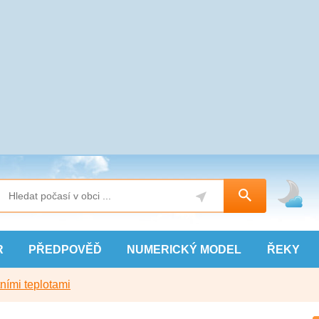
R
PŘEDPOVĚĎ
NUMERICKÝ
MODEL
ŘEKY
ními teplotami