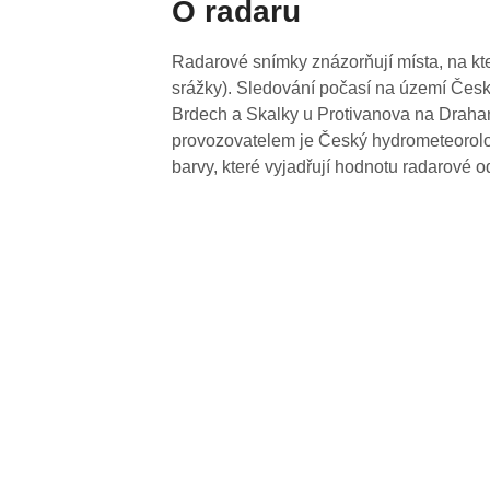
O radaru
Radarové snímky znázorňují místa, na kte
srážky). Sledování počasí na území Česk
Brdech a Skalky u Protivanova na Drahan
provozovatelem je Český hydrometeorolog
barvy, které vyjadřují hodnotu radarové o