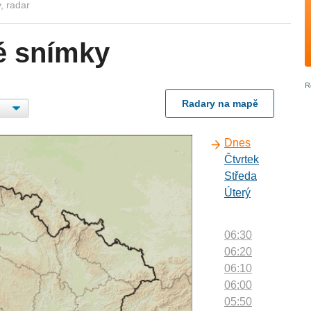
, radar
é snímky
Radary na mapě
Dnes
Čtvrtek
Středa
Úterý
06:30
06:20
06:10
06:00
05:50