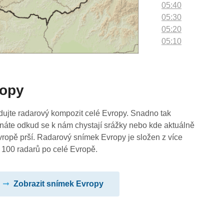
05:40
05:30
05:20
05:10
05:00
04:50
04:40
ropy
04:30
04:20
04:10
dujte radarový kompozit celé Evropy. Snadno tak
04:00
náte odkud se k nám chystají srážky nebo kde aktuálně
03:50
vropě prší. Radarový snímek Evropy je složen z více
03:40
 100 radarů po celé Evropě.
03:30
03:20
Zobrazit snímek Evropy
03:10
03:00
02:50
02:40