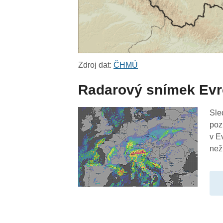
Zdroj dat:
ČHMÚ
Radarový snímek Ev
Sle
poz
v E
než