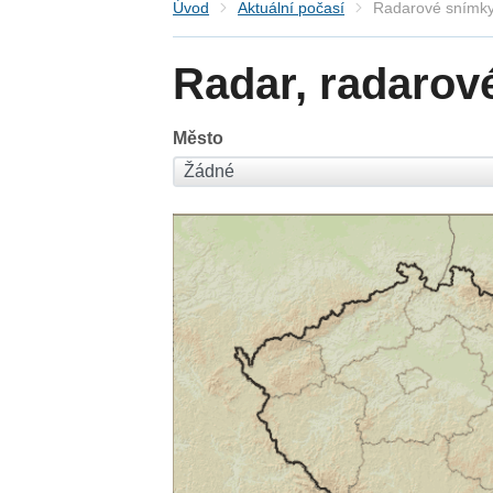
Úvod
Aktuální počasí
Radarové snímky
Radar, radarov
Město