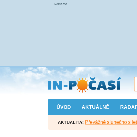
Přejít
na
hlavní
obsah
ÚVOD
AKTUÁLNĚ
RADA
Převážně slunečno s let
AKTUALITA: