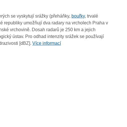
02:30
02:20
rých se vyskytují srážky (přeháňky,
bouřky
, trvalé
02:10
é republiky umožňují dva radary na vrcholech Praha v
02:00
ské vrchovině. Dosah radarů je 250 km a jejich
01:50
ický ústav. Pro odhad intenzity srážek se používají
01:40
drazivosti [dBZ].
Více informací
01:30
01:20
01:10
01:00
00:50
00:40
00:30
00:20
00:10
00:00