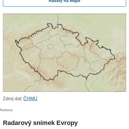
Radary na mapě
Zdroj dat:
ČHMÚ
Radarový snímek Evropy