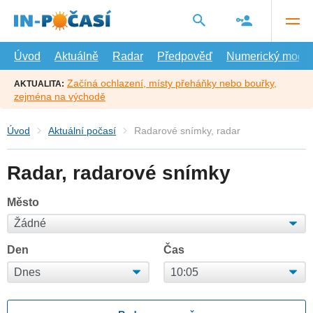
Přejít
na
hlavní
obsah
Úvod
Aktuálně
Radar
Předpověď
Numerický model
Začíná ochlazení, místy přeháňky nebo bouřky,
AKTUALITA:
zejména na východě
Úvod
Aktuální počasí
Radarové snímky, radar
Radar, radarové snímky
Město
Den
Čas