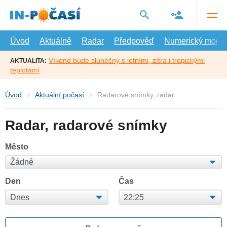
Přejít
na
hlavní
obsah
Úvod
Aktuálně
Radar
Předpověď
Numerický model
Víkend bude slunečný s letními, zítra i tropickými
AKTUALITA:
teplotami
Úvod
Aktuální počasí
Radarové snímky, radar
Radar, radarové snímky
Město
Den
Čas