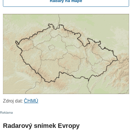
Radary na mapě
Zdroj dat:
ČHMÚ
Radarový snímek Evropy