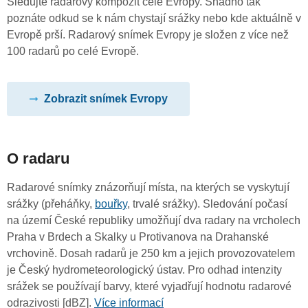
Sledujte radarový kompozit celé Evropy. Snadno tak
poznáte odkud se k nám chystají srážky nebo kde aktuálně v
Evropě prší. Radarový snímek Evropy je složen z více než
100 radarů po celé Evropě.
Zobrazit snímek Evropy
O radaru
Radarové snímky znázorňují místa, na kterých se vyskytují
srážky (přeháňky,
bouřky
, trvalé srážky). Sledování počasí
na území České republiky umožňují dva radary na vrcholech
Praha v Brdech a Skalky u Protivanova na Drahanské
vrchovině. Dosah radarů je 250 km a jejich provozovatelem
je Český hydrometeorologický ústav. Pro odhad intenzity
srážek se používají barvy, které vyjadřují hodnotu radarové
odrazivosti [dBZ].
Více informací