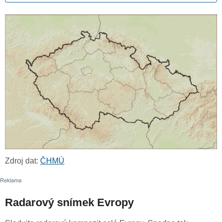
Zdroj dat:
ČHMÚ
Radarový snímek Evropy