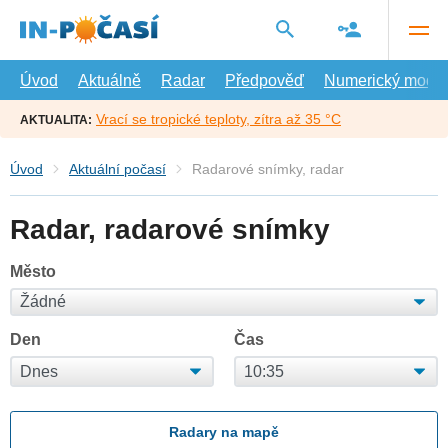
Přejít
na
hlavní
obsah
Úvod
Aktuálně
Radar
Předpověď
Numerický model
Vrací se tropické teploty, zítra až 35 °C
AKTUALITA:
Úvod
Aktuální počasí
Radarové snímky, radar
Radar, radarové snímky
Město
Den
Čas
Radary na mapě