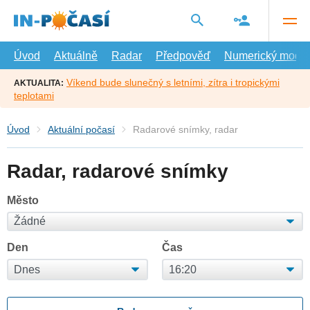
Přejít
na
hlavní
obsah
Úvod
Aktuálně
Radar
Předpověď
Numerický model
Víkend bude slunečný s letními, zítra i tropickými
AKTUALITA:
teplotami
Úvod
Aktuální počasí
Radarové snímky, radar
Radar, radarové snímky
Město
Den
Čas