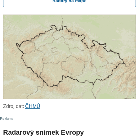
Radary na mapě
Zdroj dat:
ČHMÚ
Radarový snímek Evropy