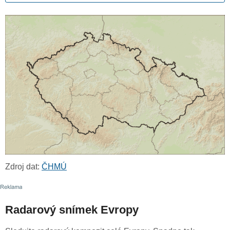
Zdroj dat:
ČHMÚ
Radarový snímek Evropy