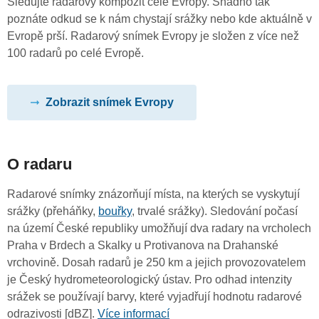
Sledujte radarový kompozit celé Evropy. Snadno tak
poznáte odkud se k nám chystají srážky nebo kde aktuálně v
Evropě prší. Radarový snímek Evropy je složen z více než
100 radarů po celé Evropě.
Zobrazit snímek Evropy
O radaru
Radarové snímky znázorňují místa, na kterých se vyskytují
srážky (přeháňky,
bouřky
, trvalé srážky). Sledování počasí
na území České republiky umožňují dva radary na vrcholech
Praha v Brdech a Skalky u Protivanova na Drahanské
vrchovině. Dosah radarů je 250 km a jejich provozovatelem
je Český hydrometeorologický ústav. Pro odhad intenzity
srážek se používají barvy, které vyjadřují hodnotu radarové
odrazivosti [dBZ].
Více informací