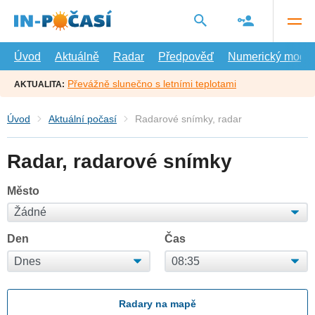
Přejít
na
hlavní
obsah
Úvod
Aktuálně
Radar
Předpověď
Numerický model
Převážně slunečno s letními teplotami
AKTUALITA:
Úvod
Aktuální počasí
Radarové snímky, radar
Radar, radarové snímky
Město
Den
Čas
Radary na mapě