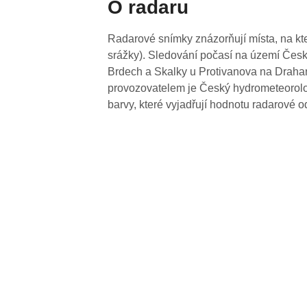
O radaru
Radarové snímky znázorňují místa, na kte
srážky). Sledování počasí na území Česk
Brdech a Skalky u Protivanova na Drahan
provozovatelem je Český hydrometeorolog
barvy, které vyjadřují hodnotu radarové o