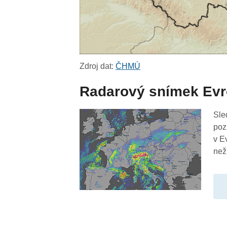
Zdroj dat:
ČHMÚ
Radarový snímek Ev
Sle
poz
v E
než