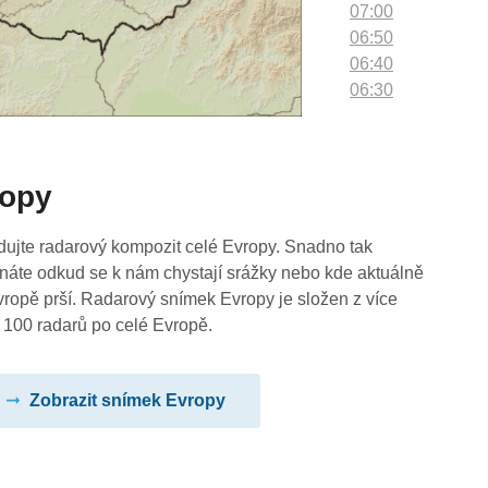
07:00
06:50
06:40
06:30
06:20
06:10
06:00
ropy
05:50
05:40
05:30
dujte radarový kompozit celé Evropy. Snadno tak
05:20
náte odkud se k nám chystají srážky nebo kde aktuálně
05:10
vropě prší. Radarový snímek Evropy je složen z více
05:00
 100 radarů po celé Evropě.
04:50
04:40
Zobrazit snímek Evropy
04:30
04:20
04:10
04:00