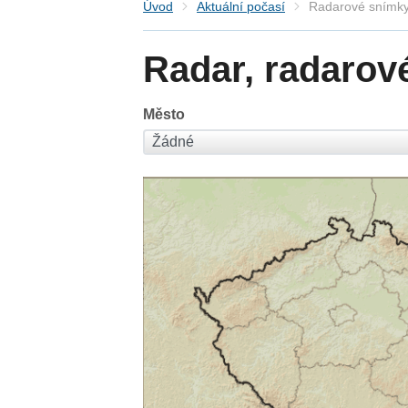
Úvod
Aktuální počasí
Radarové snímky
Radar, radarov
Město