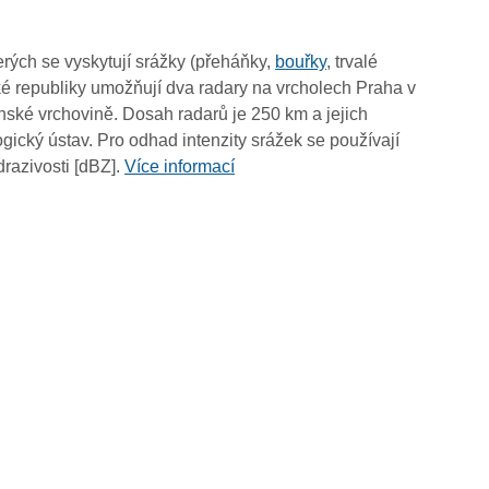
03:50
03:40
rých se vyskytují srážky (přeháňky,
bouřky
, trvalé
03:30
é republiky umožňují dva radary na vrcholech Praha v
03:20
ské vrchovině. Dosah radarů je 250 km a jejich
03:10
ický ústav. Pro odhad intenzity srážek se používají
03:00
drazivosti [dBZ].
Více informací
02:50
02:40
02:30
02:20
02:10
02:00
01:50
01:40
01:30
01:20
01:10
01:00