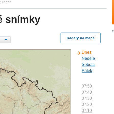
, radar
é snímky
Radary na mapě
Dnes
Neděle
Sobota
Pátek
07:50
07:40
07:30
07:20
07:10