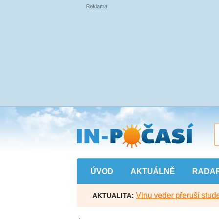
Přejít
na
hlavní
obsah
ÚVOD
AKTUÁLNĚ
RADA
Vlnu veder přeruší stude
AKTUALITA: