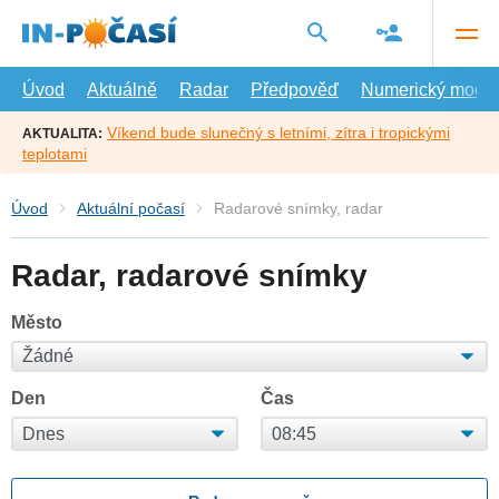
Přejít
na
hlavní
obsah
Úvod
Aktuálně
Radar
Předpověď
Numerický model
Víkend bude slunečný s letními, zítra i tropickými
AKTUALITA:
teplotami
Úvod
Aktuální počasí
Radarové snímky, radar
Radar, radarové snímky
Město
Den
Čas