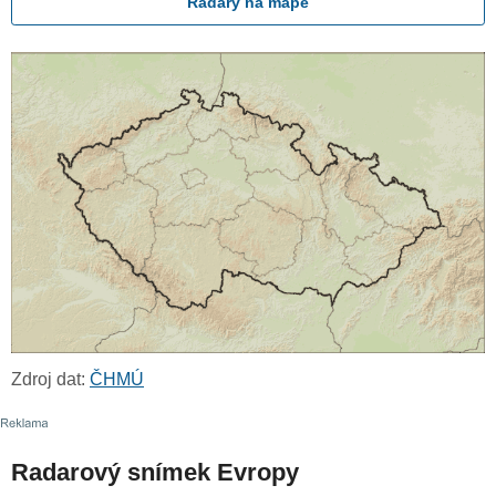
Radary na mapě
Zdroj dat:
ČHMÚ
Radarový snímek Evropy