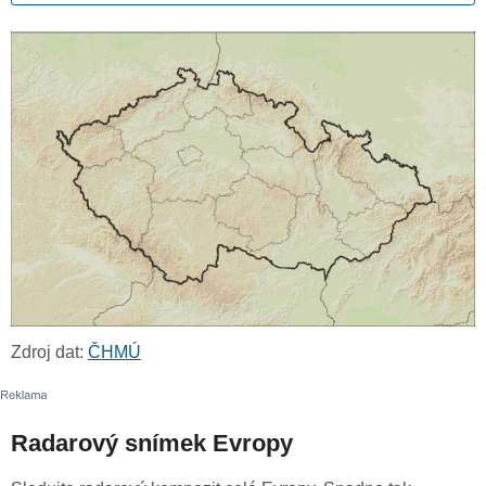
Zdroj dat:
ČHMÚ
Radarový snímek Evropy