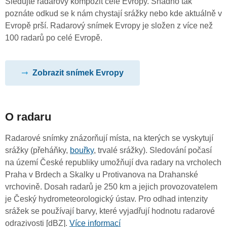
Sledujte radarový kompozit celé Evropy. Snadno tak
poznáte odkud se k nám chystají srážky nebo kde aktuálně v
Evropě prší. Radarový snímek Evropy je složen z více než
100 radarů po celé Evropě.
Zobrazit snímek Evropy
O radaru
Radarové snímky znázorňují místa, na kterých se vyskytují
srážky (přeháňky,
bouřky
, trvalé srážky). Sledování počasí
na území České republiky umožňují dva radary na vrcholech
Praha v Brdech a Skalky u Protivanova na Drahanské
vrchovině. Dosah radarů je 250 km a jejich provozovatelem
je Český hydrometeorologický ústav. Pro odhad intenzity
srážek se používají barvy, které vyjadřují hodnotu radarové
odrazivosti [dBZ].
Více informací