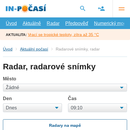
Přejít
na
hlavní
obsah
Úvod
Aktuálně
Radar
Předpověď
Numerický model
Vrací se tropické teploty, zítra až 35 °C
AKTUALITA:
Úvod
Aktuální počasí
Radarové snímky, radar
Radar, radarové snímky
Město
Den
Čas
Radary na mapě