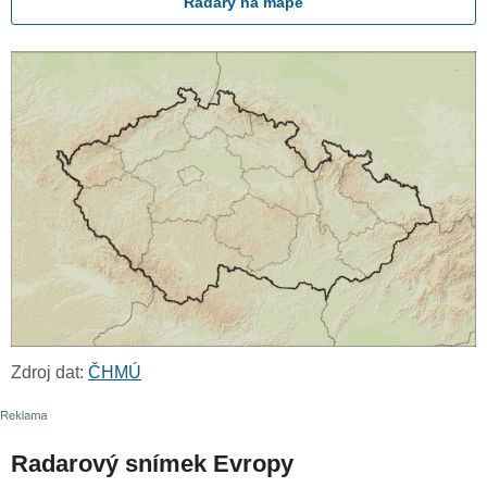
Radary na mapě
Zdroj dat:
ČHMÚ
Radarový snímek Evropy