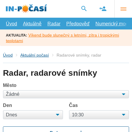
Přejít
na
hlavní
obsah
Úvod
Aktuálně
Radar
Předpověď
Numerický model
Víkend bude slunečný s letními, zítra i tropickými
AKTUALITA:
teplotami
Úvod
Aktuální počasí
Radarové snímky, radar
Radar, radarové snímky
Město
Den
Čas