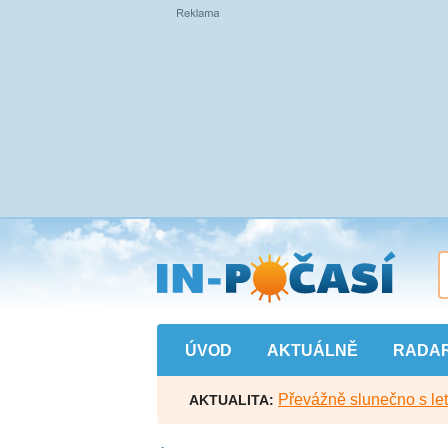
Přejít
na
hlavní
obsah
ÚVOD
AKTUÁLNĚ
RADA
Převážně slunečno s let
AKTUALITA: