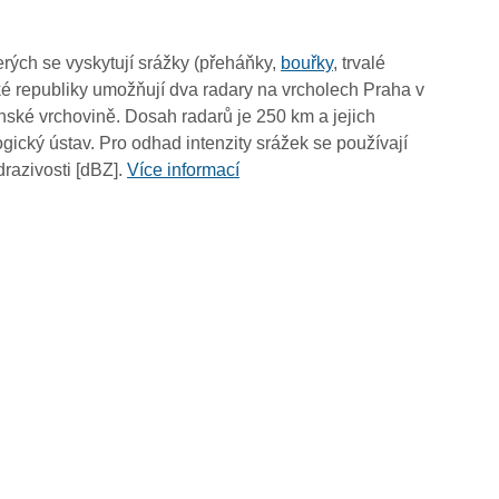
14:00
13:50
rých se vyskytují srážky (přeháňky,
bouřky
, trvalé
13:40
é republiky umožňují dva radary na vrcholech Praha v
13:30
ské vrchovině. Dosah radarů je 250 km a jejich
13:20
ický ústav. Pro odhad intenzity srážek se používají
13:10
drazivosti [dBZ].
Více informací
13:00
12:50
12:40
12:30
12:20
12:10
12:00
11:50
11:40
11:30
11:20
11:10