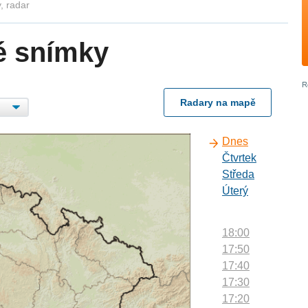
, radar
é snímky
Radary na mapě
Dnes
Čtvrtek
Středa
Úterý
18:00
17:50
17:40
17:30
17:20