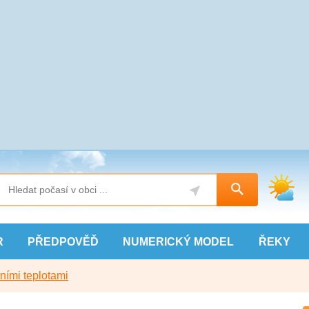
R
PŘEDPOVĚĎ
NUMERICKÝ
MODEL
ŘEKY
ními teplotami