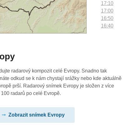
17:10
17:00
16:50
16:40
16:30
16:20
16:10
ropy
16:00
15:50
15:40
dujte radarový kompozit celé Evropy. Snadno tak
15:30
náte odkud se k nám chystají srážky nebo kde aktuálně
15:20
vropě prší. Radarový snímek Evropy je složen z více
15:10
 100 radarů po celé Evropě.
15:00
14:50
Zobrazit snímek Evropy
14:40
14:30
14:20
14:10