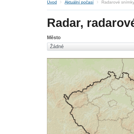
Úvod
Aktuální počasí
Radarové snímky
Radar, radarov
Město