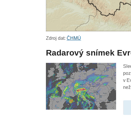
Zdroj dat:
ČHMÚ
Radarový snímek Ev
Sle
poz
v E
než