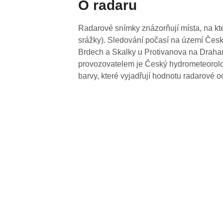
O radaru
Radarové snímky znázorňují místa, na kte
srážky). Sledování počasí na území Česk
Brdech a Skalky u Protivanova na Drahan
provozovatelem je Český hydrometeorolog
barvy, které vyjadřují hodnotu radarové o