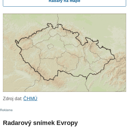
Radary na mapě
Zdroj dat:
ČHMÚ
Radarový snímek Evropy