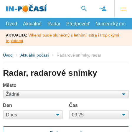
Přejít
na
hlavní
obsah
Úvod
Aktuálně
Radar
Předpověď
Numerický model
Víkend bude slunečný s letními, zítra i tropickými
AKTUALITA:
teplotami
Úvod
Aktuální počasí
Radarové snímky, radar
Radar, radarové snímky
Město
Den
Čas